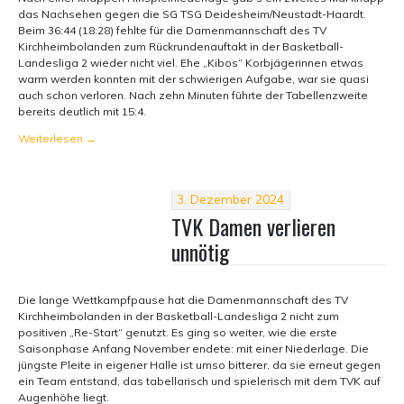
das Nachsehen gegen die SG TSG Deidesheim/Neustadt-Haardt.
Beim 36:44 (18:28) fehlte für die Damenmannschaft des TV
Kirchheimbolanden zum Rückrundenauftakt in der Basketball-
Landesliga 2 wieder nicht viel. Ehe „Kibos“ Korbjägerinnen etwas
warm werden konnten mit der schwierigen Aufgabe, war sie quasi
auch schon verloren. Nach zehn Minuten führte der Tabellenzweite
bereits deutlich mit 15:4.
Weiterlesen
→
3. Dezember 2024
TVK Damen verlieren
unnötig
Die lange Wettkampfpause hat die Damenmannschaft des TV
Kirchheimbolanden in der Basketball-Landesliga 2 nicht zum
positiven „Re-Start“ genutzt. Es ging so weiter, wie die erste
Saisonphase Anfang November endete: mit einer Niederlage. Die
jüngste Pleite in eigener Halle ist umso bitterer, da sie erneut gegen
ein Team entstand, das tabellarisch und spielerisch mit dem TVK auf
Augenhöhe liegt.