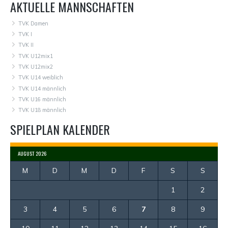
AKTUELLE MANNSCHAFTEN
TVK Damen
TVK I
TVK II
TVK U12mix1
TVK U12mix2
TVK U14 weiblich
TVK U14 männlich
TVK U16 männlich
TVK U18 männlich
SPIELPLAN KALENDER
AUGUST 2026
M
D
M
D
F
S
S
1
2
3
4
5
6
7
8
9