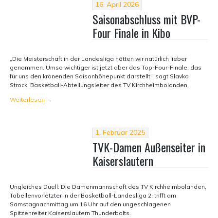
16. April 2026
Saisonabschluss mit BVP-
Four Finale in Kibo
„Die Meisterschaft in der Landesliga hätten wir natürlich lieber
genommen. Umso wichtiger ist jetzt aber das Top-Four-Finale, das
für uns den krönenden Saisonhöhepunkt darstellt“, sagt Slavko
Strock, Basketball-Abteilungsleiter des TV Kirchheimbolanden.
Weiterlesen
→
1. Februar 2025
TVK-Damen Außenseiter in
Kaiserslautern
Ungleiches Duell: Die Damenmannschaft des TV Kirchheimbolanden,
Tabellenvorletzter in der Basketball-Landesliga 2, trifft am
Samstagnachmittag um 16 Uhr auf den ungeschlagenen
Spitzenreiter Kaiserslautern Thunderbolts.