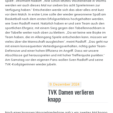
spielt“, informiert Radloff. „Wie schon letztes Wochenende in Worms
werden wir auch dieses Mal nur sieben bis acht Spielerinnen zur
Verfügung haben.“ Entscheiden werde sich das aber alles erst kurz
vor dem Match. In erster Linie solle der wieder gewonnene Spaß am
Basketball nach dem ersten Erfolgserlebnis hochgehalten werden,
wie Sven Radloff meint. Natürlich haben er und sein Team auch den
sportlichen Ehrgeiz, mit einem Sieg gegen den Tabellennachbarn in
der Tabelle weiter nach oben zu klettern. „Da wir keine wie Boyke im
Team haben, die im Alleingang Spiele entscheiden kann, müssen wir
vieles über die Mannschaft ausgleichen“, meint Radloff. „Das geht nur
mit einem konsequenten Verteidigungsverhalten, richtig guter Team-
Defensive und einer hohen Effizienz im Angriff. Dass wir unsere
Abschlüsse gut herausspielen und mit hoher Trefferquote punkten.“
Am Samstag vor den eigenen Fans wollen Sven Radloff und seine
TVK-Korbjägerinnen wieder jubeln.
9. Dezember 2024
TVK Damen verlieren
knapp
Nach einer knappen Hinspielniederlage gab’s ein zweites Mal knapp