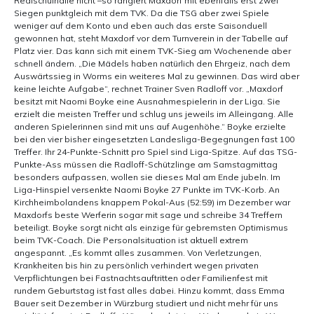
Realschulhalle nicht –so rangiert Maxdorf mit ebenfalls erst zwei
Siegen punktgleich mit dem TVK. Da die TSG aber zwei Spiele
weniger auf dem Konto und eben auch das erste Saisonduell
gewonnen hat, steht Maxdorf vor dem Turnverein in der Tabelle auf
Platz vier. Das kann sich mit einem TVK-Sieg am Wochenende aber
schnell ändern. „Die Mädels haben natürlich den Ehrgeiz, nach dem
Auswärtssieg in Worms ein weiteres Mal zu gewinnen. Das wird aber
keine leichte Aufgabe“, rechnet Trainer Sven Radloff vor. „Maxdorf
besitzt mit Naomi Boyke eine Ausnahmespielerin in der Liga. Sie
erzielt die meisten Treffer und schlug uns jeweils im Alleingang. Alle
anderen Spielerinnen sind mit uns auf Augenhöhe.“ Boyke erzielte
bei den vier bisher eingesetzten Landesliga-Begegnungen fast 100
Treffer. Ihr 24-Punkte-Schnitt pro Spiel sind Liga-Spitze. Auf das TSG-
Punkte-Ass müssen die Radloff-Schützlinge am Samstagmittag
besonders aufpassen, wollen sie dieses Mal am Ende jubeln. Im
Liga-Hinspiel versenkte Naomi Boyke 27 Punkte im TVK-Korb. An
Kirchheimbolandens knappem Pokal-Aus (52:59) im Dezember war
Maxdorfs beste Werferin sogar mit sage und schreibe 34 Treffern
beteiligt. Boyke sorgt nicht als einzige für gebremsten Optimismus
beim TVK-Coach. Die Personalsituation ist aktuell extrem
angespannt. „Es kommt alles zusammen. Von Verletzungen,
Krankheiten bis hin zu persönlich verhindert wegen privaten
Verpflichtungen bei Fastnachtsauftritten oder Familienfest mit
rundem Geburtstag ist fast alles dabei. Hinzu kommt, dass Emma
Bauer seit Dezember in Würzburg studiert und nicht mehr für uns