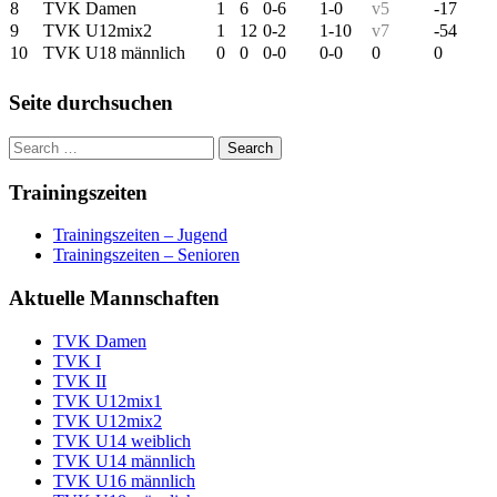
8
TVK Damen
1
6
0-6
1-0
v5
-17
9
TVK U12mix2
1
12
0-2
1-10
v7
-54
10
TVK U18 männlich
0
0
0-0
0-0
0
0
Seite durchsuchen
Trainingszeiten
Trainingszeiten – Jugend
Trainingszeiten – Senioren
Aktuelle Mannschaften
TVK Damen
TVK I
TVK II
TVK U12mix1
TVK U12mix2
TVK U14 weiblich
TVK U14 männlich
TVK U16 männlich