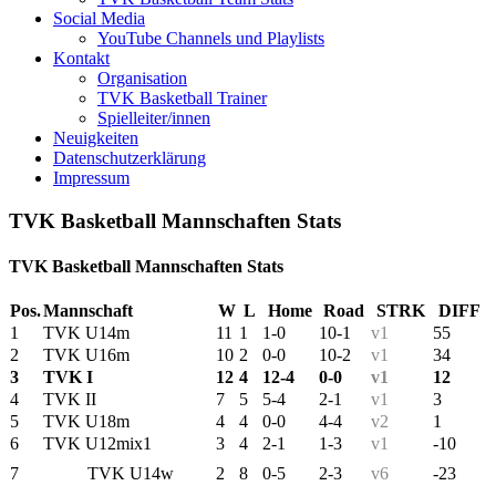
Social Media
YouTube Channels und Playlists
Kontakt
Organisation
TVK Basketball Trainer
Spielleiter/innen
Neuigkeiten
Datenschutzerklärung
Impressum
TVK Basketball Mannschaften Stats
TVK Basketball Mannschaften Stats
Pos.
Mannschaft
W
L
Home
Road
STRK
DIFF
1
TVK U14m
11
1
1-0
10-1
v1
55
2
TVK U16m
10
2
0-0
10-2
v1
34
3
TVK I
12
4
12-4
0-0
v1
12
4
TVK II
7
5
5-4
2-1
v1
3
5
TVK U18m
4
4
0-0
4-4
v2
1
6
TVK U12mix1
3
4
2-1
1-3
v1
-10
7
TVK U14w
2
8
0-5
2-3
v6
-23