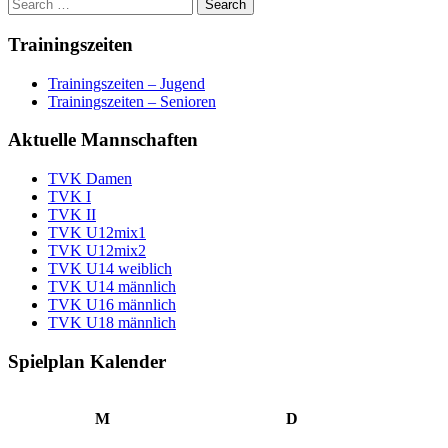
Trainingszeiten
Trainingszeiten – Jugend
Trainingszeiten – Senioren
Aktuelle Mannschaften
TVK Damen
TVK I
TVK II
TVK U12mix1
TVK U12mix2
TVK U14 weiblich
TVK U14 männlich
TVK U16 männlich
TVK U18 männlich
Spielplan Kalender
M
D