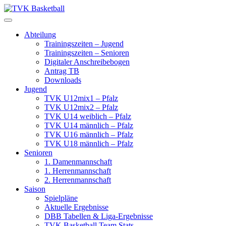
Skip
to
content
Abteilung
Trainingszeiten – Jugend
Trainingszeiten – Senioren
Digitaler Anschreibebogen
Antrag TB
Downloads
Jugend
TVK U12mix1 – Pfalz
TVK U12mix2 – Pfalz
TVK U14 weiblich – Pfalz
TVK U14 männlich – Pfalz
TVK U16 männlich – Pfalz
TVK U18 männlich – Pfalz
Senioren
1. Damenmannschaft
1. Herrenmannschaft
2. Herrenmannschaft
Saison
Spielpläne
Aktuelle Ergebnisse
DBB Tabellen & Liga-Ergebnisse
TVK Basketball Team Stats