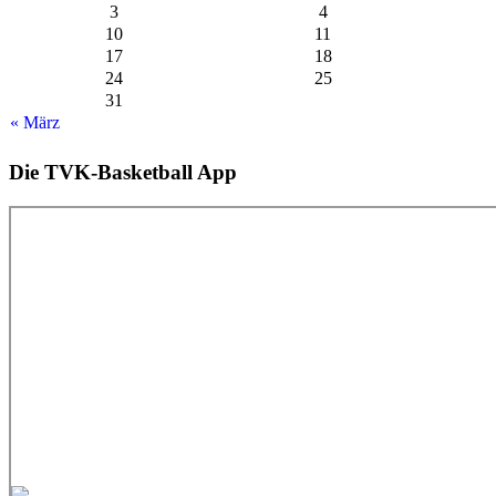
3
4
10
11
17
18
24
25
31
« März
Die TVK-Basketball App