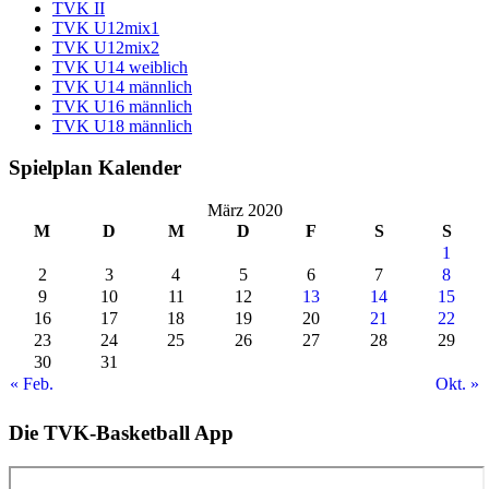
TVK II
TVK U12mix1
TVK U12mix2
TVK U14 weiblich
TVK U14 männlich
TVK U16 männlich
TVK U18 männlich
Spielplan Kalender
März 2020
M
D
M
D
F
S
S
1
2
3
4
5
6
7
8
9
10
11
12
13
14
15
16
17
18
19
20
21
22
23
24
25
26
27
28
29
30
31
« Feb.
Okt. »
Die TVK-Basketball App