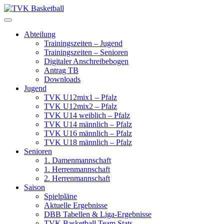
Skip
to
content
Abteilung
Trainingszeiten – Jugend
Trainingszeiten – Senioren
Digitaler Anschreibebogen
Antrag TB
Downloads
Jugend
TVK U12mix1 – Pfalz
TVK U12mix2 – Pfalz
TVK U14 weiblich – Pfalz
TVK U14 männlich – Pfalz
TVK U16 männlich – Pfalz
TVK U18 männlich – Pfalz
Senioren
1. Damenmannschaft
1. Herrenmannschaft
2. Herrenmannschaft
Saison
Spielpläne
Aktuelle Ergebnisse
DBB Tabellen & Liga-Ergebnisse
TVK Basketball Team Stats