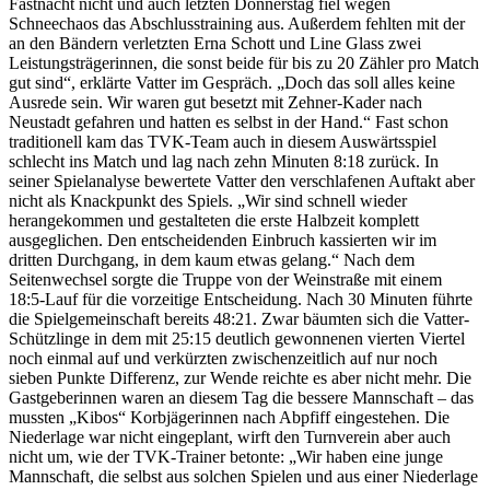
Fastnacht nicht und auch letzten Donnerstag fiel wegen
Schneechaos das Abschlusstraining aus. Außerdem fehlten mit der
an den Bändern verletzten Erna Schott und Line Glass zwei
Leistungsträgerinnen, die sonst beide für bis zu 20 Zähler pro Match
gut sind“, erklärte Vatter im Gespräch. „Doch das soll alles keine
Ausrede sein. Wir waren gut besetzt mit Zehner-Kader nach
Neustadt gefahren und hatten es selbst in der Hand.“ Fast schon
traditionell kam das TVK-Team auch in diesem Auswärtsspiel
schlecht ins Match und lag nach zehn Minuten 8:18 zurück. In
seiner Spielanalyse bewertete Vatter den verschlafenen Auftakt aber
nicht als Knackpunkt des Spiels. „Wir sind schnell wieder
herangekommen und gestalteten die erste Halbzeit komplett
ausgeglichen. Den entscheidenden Einbruch kassierten wir im
dritten Durchgang, in dem kaum etwas gelang.“ Nach dem
Seitenwechsel sorgte die Truppe von der Weinstraße mit einem
18:5-Lauf für die vorzeitige Entscheidung. Nach 30 Minuten führte
die Spielgemeinschaft bereits 48:21. Zwar bäumten sich die Vatter-
Schützlinge in dem mit 25:15 deutlich gewonnenen vierten Viertel
noch einmal auf und verkürzten zwischenzeitlich auf nur noch
sieben Punkte Differenz, zur Wende reichte es aber nicht mehr. Die
Gastgeberinnen waren an diesem Tag die bessere Mannschaft – das
mussten „Kibos“ Korbjägerinnen nach Abpfiff eingestehen. Die
Niederlage war nicht eingeplant, wirft den Turnverein aber auch
nicht um, wie der TVK-Trainer betonte: „Wir haben eine junge
Mannschaft, die selbst aus solchen Spielen und aus einer Niederlage