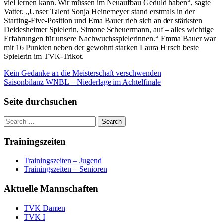
viel lernen kann. Wir müssen im Neuaufbau Geduld haben“, sagte
Vatter. „Unser Talent Sonja Heinemeyer stand erstmals in der
Starting-Five-Position und Ema Bauer rieb sich an der stärksten
Deidesheimer Spielerin, Simone Scheuermann, auf – alles wichtige
Erfahrungen für unsere Nachwuchsspielerinnen.“ Emma Bauer war
mit 16 Punkten neben der gewohnt starken Laura Hirsch beste
Spielerin im TVK-Trikot.
Beitragsnavigation
Kein Gedanke an die Meisterschaft verschwenden
Saisonbilanz WNBL – Niederlage im Achtelfinale
Seite durchsuchen
Trainingszeiten
Trainingszeiten – Jugend
Trainingszeiten – Senioren
Aktuelle Mannschaften
TVK Damen
TVK I