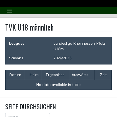
Skip
to
content
TVK U18 männlich
Leagues
Landesliga Rheinhessen-Pfalz
U18m
Saisons
2024/2025
Datum
Heim
Ergebnisse
Auswärts
Zeit
No data available in table
SEITE DURCHSUCHEN