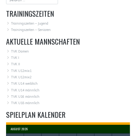
TRAININGSZEITEN
Trainingszeiten – Jugend
Trainingszeiten – Senioren
AKTUELLE MANNSCHAFTEN
TVK Damen
TVK I
TVK II
TVK U12mix1
TVK U12mix2
TVK U14 weiblich
TVK U14 männlich
TVK U16 männlich
TVK U18 männlich
SPIELPLAN KALENDER
AUGUST 2026