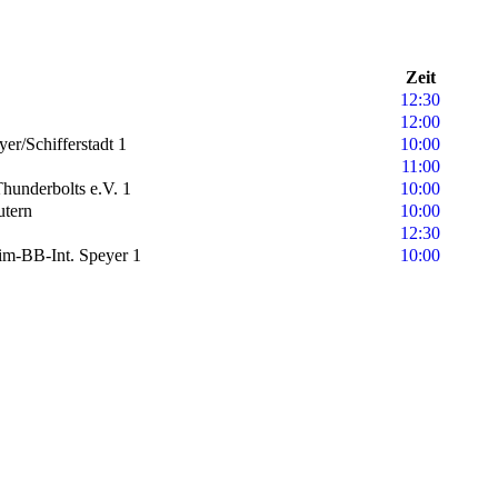
Zeit
12:30
12:00
r/Schifferstadt 1
10:00
11:00
Thunderbolts e.V. 1
10:00
utern
10:00
12:30
m-BB-Int. Speyer 1
10:00