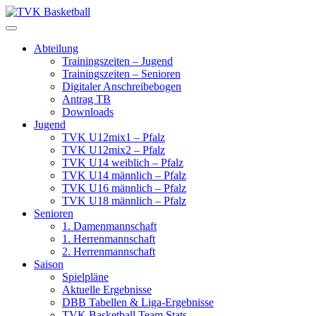
Skip
to
content
Abteilung
Trainingszeiten – Jugend
Trainingszeiten – Senioren
Digitaler Anschreibebogen
Antrag TB
Downloads
Jugend
TVK U12mix1 – Pfalz
TVK U12mix2 – Pfalz
TVK U14 weiblich – Pfalz
TVK U14 männlich – Pfalz
TVK U16 männlich – Pfalz
TVK U18 männlich – Pfalz
Senioren
1. Damenmannschaft
1. Herrenmannschaft
2. Herrenmannschaft
Saison
Spielpläne
Aktuelle Ergebnisse
DBB Tabellen & Liga-Ergebnisse
TVK Basketball Team Stats