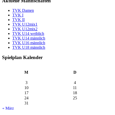
Aktuelle Mannschaften
TVK Damen
TVK I
TVK II
TVK U12mix1
TVK U12mix2
TVK U14 weiblich
TVK U14 männlich
TVK U16 männlich
TVK U18 männlich
Spielplan Kalender
M
D
3
4
10
11
17
18
24
25
31
« März