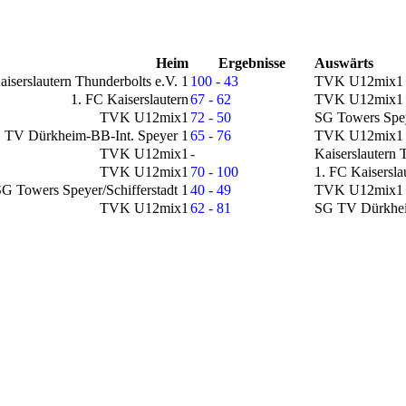
Heim
Ergebnisse
Auswärts
aiserslautern Thunderbolts e.V. 1
100 - 43
TVK U12mix1
1. FC Kaiserslautern
67 - 62
TVK U12mix1
TVK U12mix1
72 - 50
SG Towers Speye
 TV Dürkheim-BB-Int. Speyer 1
65 - 76
TVK U12mix1
TVK U12mix1
-
Kaiserslautern 
TVK U12mix1
70 - 100
1. FC Kaisersla
G Towers Speyer/Schifferstadt 1
40 - 49
TVK U12mix1
TVK U12mix1
62 - 81
SG TV Dürkhei