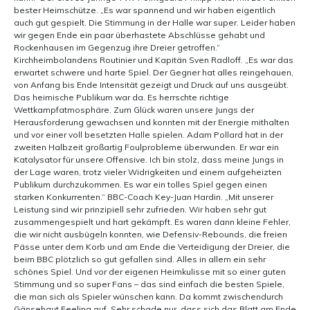
bester Heimschütze. „Es war spannend und wir haben eigentlich
auch gut gespielt. Die Stimmung in der Halle war super. Leider haben
wir gegen Ende ein paar überhastete Abschlüsse gehabt und
Rockenhausen im Gegenzug ihre Dreier getroffen.“
Kirchheimbolandens Routinier und Kapitän Sven Radloff. „Es war das
erwartet schwere und harte Spiel. Der Gegner hat alles reingehauen,
von Anfang bis Ende Intensität gezeigt und Druck auf uns ausgeübt.
Das heimische Publikum war da. Es herrschte richtige
Wettkampfatmosphäre. Zum Glück waren unsere Jungs der
Herausforderung gewachsen und konnten mit der Energie mithalten
und vor einer voll besetzten Halle spielen. Adam Pollard hat in der
zweiten Halbzeit großartig Foulprobleme überwunden. Er war ein
Katalysator für unsere Offensive. Ich bin stolz, dass meine Jungs in
der Lage waren, trotz vieler Widrigkeiten und einem aufgeheizten
Publikum durchzukommen. Es war ein tolles Spiel gegen einen
starken Konkurrenten.“ BBC-Coach Key-Juan Hardin. „Mit unserer
Leistung sind wir prinzipiell sehr zufrieden. Wir haben sehr gut
zusammengespielt und hart gekämpft. Es waren dann kleine Fehler,
die wir nicht ausbügeln konnten, wie Defensiv-Rebounds, die freien
Pässe unter dem Korb und am Ende die Verteidigung der Dreier, die
beim BBC plötzlich so gut gefallen sind. Alles in allem ein sehr
schönes Spiel. Und vor der eigenen Heimkulisse mit so einer guten
Stimmung und so super Fans – das sind einfach die besten Spiele,
die man sich als Spieler wünschen kann. Da kommt zwischendurch
Gänsehaut Feeling auf. Sehr schade nur, dass sich das Blatt am Ende