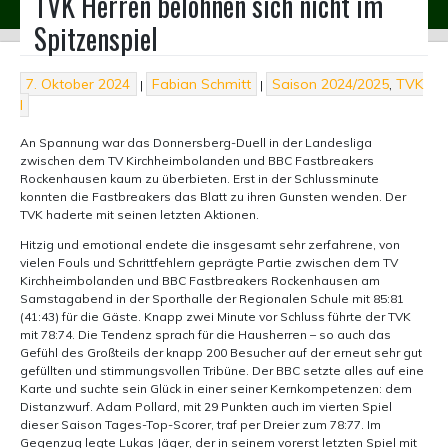
TVK Herren belohnen sich nicht im
Skip
to
Spitzenspiel
content
7. Oktober 2024
Fabian Schmitt
Saison 2024/2025
,
TVK
|
|
I
An Spannung war das Donnersberg-Duell in der Landesliga
zwischen dem TV Kirchheimbolanden und BBC Fastbreakers
Rockenhausen kaum zu überbieten. Erst in der Schlussminute
konnten die Fastbreakers das Blatt zu ihren Gunsten wenden. Der
TVK haderte mit seinen letzten Aktionen.
Hitzig und emotional endete die insgesamt sehr zerfahrene, von
vielen Fouls und Schrittfehlern geprägte Partie zwischen dem TV
Kirchheimbolanden und BBC Fastbreakers Rockenhausen am
Samstagabend in der Sporthalle der Regionalen Schule mit 85:81
(41:43) für die Gäste. Knapp zwei Minute vor Schluss führte der TVK
mit 78:74. Die Tendenz sprach für die Hausherren – so auch das
Gefühl des Großteils der knapp 200 Besucher auf der erneut sehr gut
gefüllten und stimmungsvollen Tribüne. Der BBC setzte alles auf eine
Karte und suchte sein Glück in einer seiner Kernkompetenzen: dem
Distanzwurf. Adam Pollard, mit 29 Punkten auch im vierten Spiel
dieser Saison Tages-Top-Scorer, traf per Dreier zum 78:77. Im
Gegenzug legte Lukas Jäger, der in seinem vorerst letzten Spiel mit