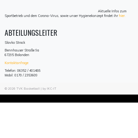
Aktuelle Infos zum
Sportbetrieb und dem Corona-Virus, sowie unser Hygienekonzept findet ihr
hier.
ABTEILUNGSLEITER
Slavko Strock
Bennhauser Straße 9a
67295 Bolanden
Kontaktanfrage
Telefon: 06352 / 401485
Mobil: 0170 / 2353609
© 2026
TVK Basketball
| by IKC-IT