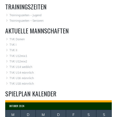
TRAININGSZEITEN
Trainingszeiten – Jugend
Trainingszeiten – Senioren
AKTUELLE MANNSCHAFTEN
TVK Damen
TVK I
TVK II
TVK U12mix1
TVK U12mix2
TVK U14 weiblich
TVK U14 männlich
TVK U16 männlich
TVK U18 männlich
SPIELPLAN KALENDER
OKTOBER 2024
M
D
M
D
F
S
S