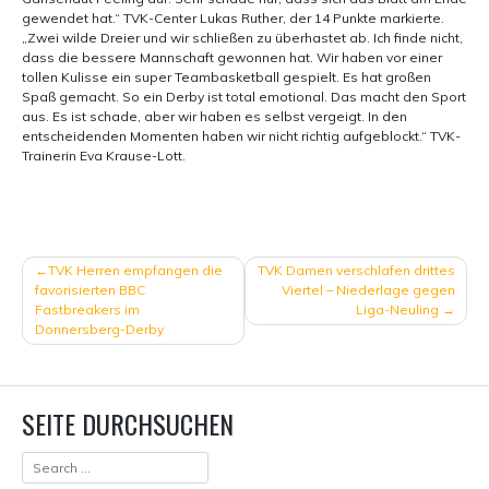
gewendet hat.“ TVK-Center Lukas Ruther, der 14 Punkte markierte.
„Zwei wilde Dreier und wir schließen zu überhastet ab. Ich finde nicht,
dass die bessere Mannschaft gewonnen hat. Wir haben vor einer
tollen Kulisse ein super Teambasketball gespielt. Es hat großen
Spaß gemacht. So ein Derby ist total emotional. Das macht den Sport
aus. Es ist schade, aber wir haben es selbst vergeigt. In den
entscheidenden Momenten haben wir nicht richtig aufgeblockt.“ TVK-
Trainerin Eva Krause-Lott.
BEITRAGSNAVIGATION
TVK Herren empfangen die
TVK Damen verschlafen drittes
favorisierten BBC
Viertel – Niederlage gegen
Fastbreakers im
Liga-Neuling
Donnersberg-Derby
SEITE DURCHSUCHEN