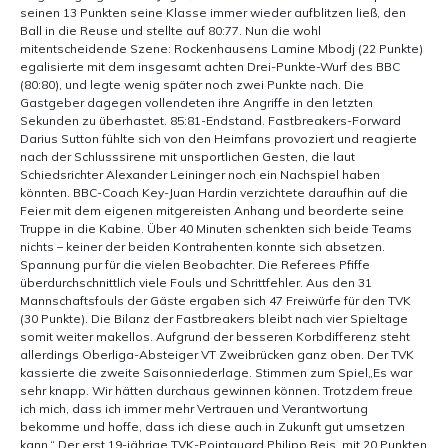
seinen 13 Punkten seine Klasse immer wieder aufblitzen ließ, den
Ball in die Reuse und stellte auf 80:77. Nun die wohl
mitentscheidende Szene: Rockenhausens Lamine Mbodj (22 Punkte)
egalisierte mit dem insgesamt achten Drei-Punkte-Wurf des BBC
(80:80), und legte wenig später noch zwei Punkte nach. Die
Gastgeber dagegen vollendeten ihre Angriffe in den letzten
Sekunden zu überhastet. 85:81-Endstand. Fastbreakers-Forward
Darius Sutton fühlte sich von den Heimfans provoziert und reagierte
nach der Schlusssirene mit unsportlichen Gesten, die laut
Schiedsrichter Alexander Leininger noch ein Nachspiel haben
könnten. BBC-Coach Key-Juan Hardin verzichtete daraufhin auf die
Feier mit dem eigenen mitgereisten Anhang und beorderte seine
Truppe in die Kabine. Über 40 Minuten schenkten sich beide Teams
nichts – keiner der beiden Kontrahenten konnte sich absetzen.
Spannung pur für die vielen Beobachter. Die Referees Pfiffe
überdurchschnittlich viele Fouls und Schrittfehler. Aus den 31
Mannschaftsfouls der Gäste ergaben sich 47 Freiwürfe für den TVK
(30 Punkte). Die Bilanz der Fastbreakers bleibt nach vier Spieltage
somit weiter makellos. Aufgrund der besseren Korbdifferenz steht
allerdings Oberliga-Absteiger VT Zweibrücken ganz oben. Der TVK
kassierte die zweite Saisonniederlage. Stimmen zum Spiel„Es war
sehr knapp. Wir hätten durchaus gewinnen können. Trotzdem freue
ich mich, dass ich immer mehr Vertrauen und Verantwortung
bekomme und hoffe, dass ich diese auch in Zukunft gut umsetzen
kann.“ Der erst 19-jährige TVK-Pointguard Philipp Reis, mit 20 Punkten