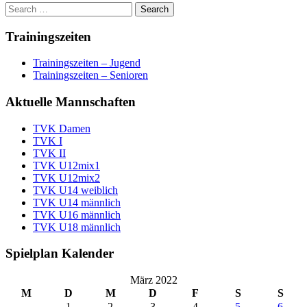
Trainingszeiten
Trainingszeiten – Jugend
Trainingszeiten – Senioren
Aktuelle Mannschaften
TVK Damen
TVK I
TVK II
TVK U12mix1
TVK U12mix2
TVK U14 weiblich
TVK U14 männlich
TVK U16 männlich
TVK U18 männlich
Spielplan Kalender
März 2022
M
D
M
D
F
S
S
1
2
3
4
5
6