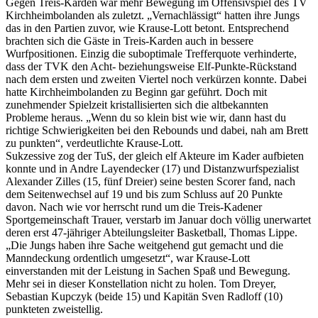
Gegen Treis-Karden war mehr Bewegung im Offensivspiel des TV
Kirchheimbolanden als zuletzt. „Vernachlässigt“ hatten ihre Jungs
das in den Partien zuvor, wie Krause-Lott betont. Entsprechend
brachten sich die Gäste in Treis-Karden auch in bessere
Wurfpositionen. Einzig die suboptimale Trefferquote verhinderte,
dass der TVK den Acht- beziehungsweise Elf-Punkte-Rückstand
nach dem ersten und zweiten Viertel noch verkürzen konnte. Dabei
hatte Kirchheimbolanden zu Beginn gar geführt. Doch mit
zunehmender Spielzeit kristallisierten sich die altbekannten
Probleme heraus. „Wenn du so klein bist wie wir, dann hast du
richtige Schwierigkeiten bei den Rebounds und dabei, nah am Brett
zu punkten“, verdeutlichte Krause-Lott.
Sukzessive zog der TuS, der gleich elf Akteure im Kader aufbieten
konnte und in Andre Layendecker (17) und Distanzwurfspezialist
Alexander Zilles (15, fünf Dreier) seine besten Scorer fand, nach
dem Seitenwechsel auf 19 und bis zum Schluss auf 20 Punkte
davon. Nach wie vor herrscht rund um die Treis-Kadener
Sportgemeinschaft Trauer, verstarb im Januar doch völlig unerwartet
deren erst 47-jähriger Abteilungsleiter Basketball, Thomas Lippe.
„Die Jungs haben ihre Sache weitgehend gut gemacht und die
Manndeckung ordentlich umgesetzt“, war Krause-Lott
einverstanden mit der Leistung in Sachen Spaß und Bewegung.
Mehr sei in dieser Konstellation nicht zu holen. Tom Dreyer,
Sebastian Kupczyk (beide 15) und Kapitän Sven Radloff (10)
punkteten zweistellig.