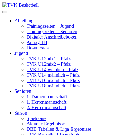
Skip
to
content
Abteilung
Trainingszeiten – Jugend
Trainingszeiten – Senioren
Digitaler Anschreibebogen
Antrag TB
Downloads
Jugend
TVK U12mix1 – Pfalz
TVK U12mix2 – Pfalz
TVK U14 weiblich – Pfalz
TVK U14 männlich – Pfalz
TVK U16 männlich – Pfalz
TVK U18 männlich – Pfalz
Senioren
1. Damenmannschaft
1. Herrenmannschaft
2. Herrenmannschaft
Saison
Spielpläne
Aktuelle Ergebnisse
DBB Tabellen & Liga-Ergebnisse
TVK Basketball Team Stats