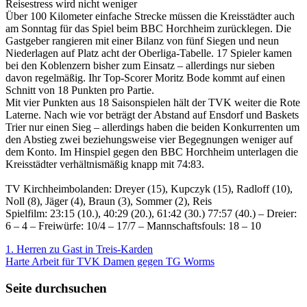
Reisestress wird nicht weniger
Über 100 Kilometer einfache Strecke müssen die Kreisstädter auch
am Sonntag für das Spiel beim BBC Horchheim zurücklegen. Die
Gastgeber rangieren mit einer Bilanz von fünf Siegen und neun
Niederlagen auf Platz acht der Oberliga-Tabelle. 17 Spieler kamen
bei den Koblenzern bisher zum Einsatz – allerdings nur sieben
davon regelmäßig. Ihr Top-Scorer Moritz Bode kommt auf einen
Schnitt von 18 Punkten pro Partie.
Mit vier Punkten aus 18 Saisonspielen hält der TVK weiter die Rote
Laterne. Nach wie vor beträgt der Abstand auf Ensdorf und Baskets
Trier nur einen Sieg – allerdings haben die beiden Konkurrenten um
den Abstieg zwei beziehungsweise vier Begegnungen weniger auf
dem Konto. Im Hinspiel gegen den BBC Horchheim unterlagen die
Kreisstädter verhältnismäßig knapp mit 74:83.
TV Kirchheimbolanden: Dreyer (15), Kupczyk (15), Radloff (10),
Noll (8), Jäger (4), Braun (3), Sommer (2), Reis
Spielfilm: 23:15 (10.), 40:29 (20.), 61:42 (30.) 77:57 (40.) – Dreier:
6 – 4 – Freiwürfe: 10/4 – 17/7 – Mannschaftsfouls: 18 – 10
Beitragsnavigation
1. Herren zu Gast in Treis-Karden
Harte Arbeit für TVK Damen gegen TG Worms
Seite durchsuchen