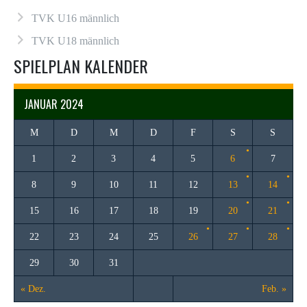
TVK U16 männlich
TVK U18 männlich
SPIELPLAN KALENDER
JANUAR 2024
M
D
M
D
F
S
S
1
2
3
4
5
6
7
8
9
10
11
12
13
14
15
16
17
18
19
20
21
22
23
24
25
26
27
28
29
30
31
« Dez.
Feb. »