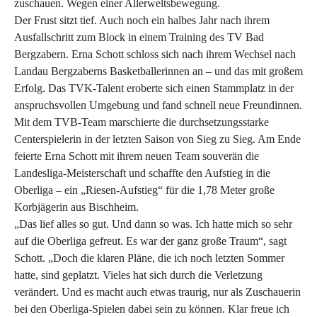
zuschauen. Wegen einer Allerweltsbewegung.
Der Frust sitzt tief. Auch noch ein halbes Jahr nach ihrem
Ausfallschritt zum Block in einem Training des TV Bad
Bergzabern. Erna Schott schloss sich nach ihrem Wechsel nach
Landau Bergzaberns Basketballerinnen an – und das mit großem
Erfolg. Das TVK-Talent eroberte sich einen Stammplatz in der
anspruchsvollen Umgebung und fand schnell neue Freundinnen.
Mit dem TVB-Team marschierte die durchsetzungsstarke
Centerspielerin in der letzten Saison von Sieg zu Sieg. Am Ende
feierte Erna Schott mit ihrem neuen Team souverän die
Landesliga-Meisterschaft und schaffte den Aufstieg in die
Oberliga – ein „Riesen-Aufstieg“ für die 1,78 Meter große
Korbjägerin aus Bischheim.
„Das lief alles so gut. Und dann so was. Ich hatte mich so sehr
auf die Oberliga gefreut. Es war der ganz große Traum“, sagt
Schott. „Doch die klaren Pläne, die ich noch letzten Sommer
hatte, sind geplatzt. Vieles hat sich durch die Verletzung
verändert. Und es macht auch etwas traurig, nur als Zuschauerin
bei den Oberliga-Spielen dabei sein zu können. Klar freue ich