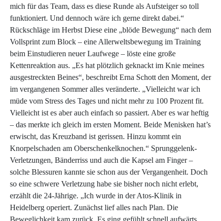
mich für das Team, dass es diese Runde als Aufsteiger so toll
funktioniert. Und dennoch wäre ich gerne direkt dabei.“
Rückschläge im Herbst Diese eine „blöde Bewegung“ nach dem
Vollsprint zum Block – eine Allerweltsbewegung im Training
beim Einstudieren neuer Laufwege – löste eine große
Kettenreaktion aus. „Es hat plötzlich geknackt im Knie meines
ausgestreckten Beines“, beschreibt Erna Schott den Moment, der
im vergangenen Sommer alles veränderte. „Vielleicht war ich
müde vom Stress des Tages und nicht mehr zu 100 Prozent fit.
Vielleicht ist es aber auch einfach so passiert. Aber es war heftig
– das merkte ich gleich im ersten Moment. Beide Menisken hat’s
erwischt, das Kreuzband ist gerissen. Hinzu kommt ein
Knorpelschaden am Oberschenkelknochen.“ Sprunggelenk-
Verletzungen, Bänderriss und auch die Kapsel am Finger –
solche Blessuren kannte sie schon aus der Vergangenheit. Doch
so eine schwere Verletzung habe sie bisher noch nicht erlebt,
erzählt die 24-Jährige. „Ich wurde in der Atos-Klinik in
Heidelberg operiert. Zunächst lief alles nach Plan. Die
Beweglichkeit kam zurück. Es ging gefühlt schnell aufwärts.