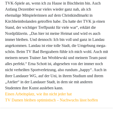
TVK-Spiele an, wenn ich zu Hause in Bischheim bin. Auch
Anfang Dezember war vieles wieder ganz nah, als ich
ehemalige Mitspielerinnen auf dem Christkindlmarkt in
Kirchheimbolanden getroffen habe. Da hatte der TVK ja einen
Stand, der wichtiger Treffpunkt für viele war“, erklärt die
Nordpfälzerin. „Das hier ist meine Heimat und wird es auch
immer bleiben. Und dennoch: Ich bin voll und ganz in Landau
angekommen. Landau ist eine tolle Stadt, die Umgebung mega-
schön. Beim TV Bad Bergzabern fühle ich mich wohl. Auch mit
meinem neuen Trainer Jan Wroblewski und meinem Team passt
alles perfekt.“ Erna Schott ist, abgesehen von der immer noch
nicht verheilten Sportverletzung, also rundum „happy“. Auch in
ihrer Landauer WG, auf der Uni, in ihrem Studium und ihrem
„Atelier“ in der Landauer Stadt, in dem sie mit anderen
Studenten ihre Kunst ausleben kann.
BEITRAGSNAVIGATION
Einen Arbeitsplatz, wie ihn nicht jeder hat
TV Damen bleiben optimistisch – Nachwuchs lässt hoffen