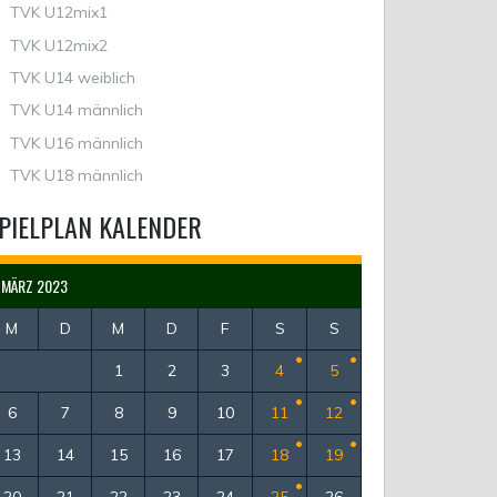
TVK U12mix1
TVK U12mix2
TVK U14 weiblich
TVK U14 männlich
TVK U16 männlich
TVK U18 männlich
PIELPLAN KALENDER
MÄRZ 2023
M
D
M
D
F
S
S
1
2
3
4
5
6
7
8
9
10
11
12
13
14
15
16
17
18
19
20
21
22
23
24
25
26