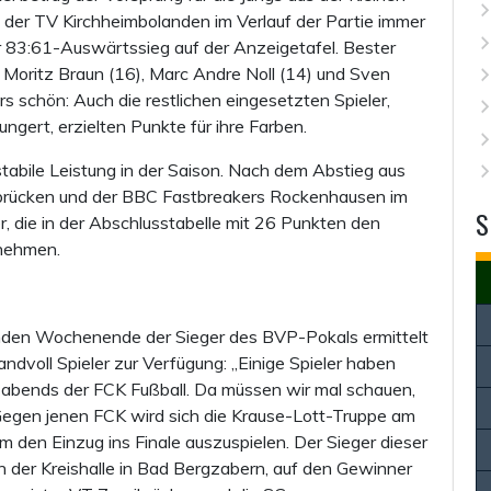
 der TV Kirchheimbolanden im Verlauf der Partie immer
 83:61-Auswärtssieg auf der Anzeigetafel. Bester
Moritz Braun (16), Marc Andre Noll (14) und Sven
rs schön: Auch die restlichen eingesetzten Spieler,
ngert, erzielten Punkte für ihre Farben.
stabile Leistung in der Saison. Nach dem Abstieg aus
eibrücken und der BBC Fastbreakers Rockenhausen im
S
er, die in der Abschlusstabelle mit 26 Punkten den
nnehmen.
enden Wochenende der Sieger des BVP-Pokals ermittelt
andvoll Spieler zur Verfügung: „Einige Spieler haben
 abends der FCK Fußball. Da müssen wir mal schauen,
n. Gegen jenen FCK wird sich die Krause-Lott-Truppe am
um den Einzug ins Finale auszuspielen. Der Sieger dieser
in der Kreishalle in Bad Bergzabern, auf den Gewinner