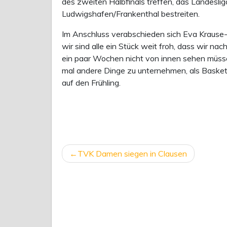
des zweiten Halbfinals treffen, das Landesl
Ludwigshafen/Frankenthal bestreiten.
Im Anschluss verabschieden sich Eva Krause-Lo
wir sind alle ein Stück weit froh, dass wir na
ein paar Wochen nicht von innen sehen müss
mal andere Dinge zu unternehmen, als Basketbal
auf den Frühling.
BEITRAGSNAVIGATION
TVK Damen siegen in Clausen