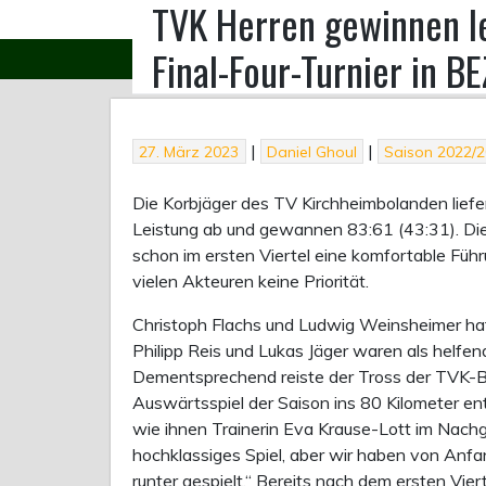
TVK Herren gewinnen le
Skip
to
Final-Four-Turnier in B
ABTEILUNG
content
|
|
27. März 2023
Daniel Ghoul
Saison 2022/
Die Korbjäger des TV Kirchheimbolanden liefe
Leistung ab und gewannen 83:61 (43:31). Die 
schon im ersten Viertel eine komfortable Füh
vielen Akteuren keine Priorität.
Christoph Flachs und Ludwig Weinsheimer hat
Philipp Reis und Lukas Jäger waren als helfen
Dementsprechend reiste der Tross der TVK-Bas
Auswärtsspiel der Saison ins 80 Kilometer en
wie ihnen Trainerin Eva Krause-Lott im Nachg
hochklassiges Spiel, aber wir haben von Anf
runter gespielt.“ Bereits nach dem ersten Vier