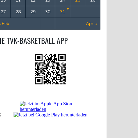
27
28
29
30
31
« Feb.
Apr. »
IE TVK-BASKETBALL APP