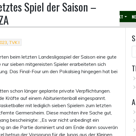
tztes Spiel der Saison –
EZA
JUGEND
SENIOREN
SAISON
SOCIAL MEDIA
KONTAKT
NE
S
2023
,
TVK I
rten beim letzten Landesligaspiel der Saison eine gute
nur sieben mitgereisten Spieler erarbeiteten sich
T
rung. Das Final-Four um den Pokalsieg hingegen hat bei
ten schon länger geplante private Verpflichtungen.
de Kräfte auf einem Abiturientenball eingespannt.
A
ketballer mit lediglich sieben Spielern zum letzten
tfernte Germersheim. Diese machten ihre Sache gut,
ang bescheinigte: „Es war nicht unbedingt ein
ang an die Partie dominiert und am Ende dann souverän
tel betrug der Vorsprung für die Jungs aus der Kleinen