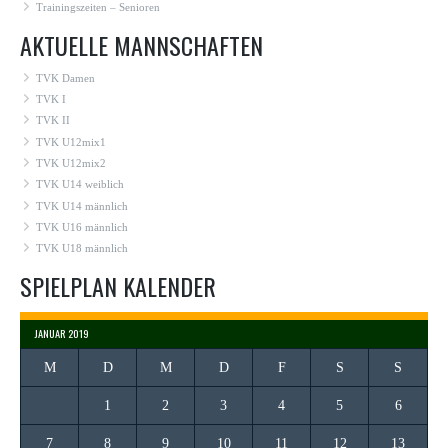
Trainingszeiten – Senioren
AKTUELLE MANNSCHAFTEN
TVK Damen
TVK I
TVK II
TVK U12mix1
TVK U12mix2
TVK U14 weiblich
TVK U14 männlich
TVK U16 männlich
TVK U18 männlich
SPIELPLAN KALENDER
JANUAR 2019
M
D
M
D
F
S
S
1
2
3
4
5
6
7
8
9
10
11
12
13