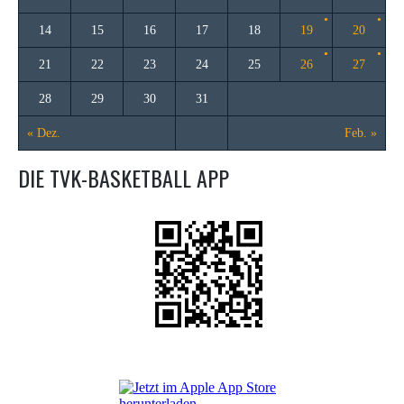
14
15
16
17
18
19
20
21
22
23
24
25
26
27
28
29
30
31
« Dez.
Feb. »
DIE TVK-BASKETBALL APP