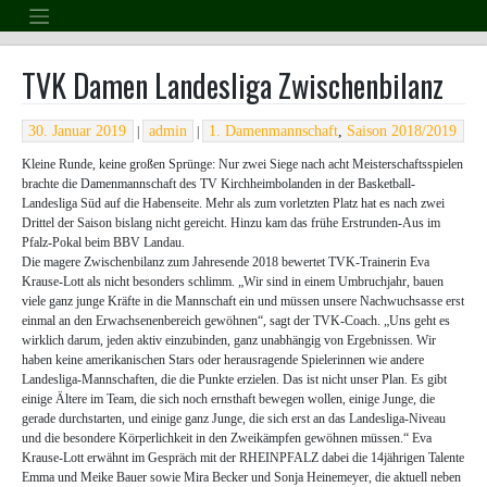
Skip
to
content
TVK Damen Landesliga Zwischenbilanz
30. Januar 2019
admin
1. Damenmannschaft
,
Saison 2018/2019
|
|
Kleine Runde, keine großen Sprünge: Nur zwei Siege nach acht Meisterschaftsspielen
brachte die Damenmannschaft des TV Kirchheimbolanden in der Basketball-
Landesliga Süd auf die Habenseite. Mehr als zum vorletzten Platz hat es nach zwei
Drittel der Saison bislang nicht gereicht. Hinzu kam das frühe Erstrunden-Aus im
Pfalz-Pokal beim BBV Landau.
Die magere Zwischenbilanz zum Jahresende 2018 bewertet TVK-Trainerin Eva
Krause-Lott als nicht besonders schlimm. „Wir sind in einem Umbruchjahr, bauen
viele ganz junge Kräfte in die Mannschaft ein und müssen unsere Nachwuchsasse erst
einmal an den Erwachsenenbereich gewöhnen“, sagt der TVK-Coach. „Uns geht es
wirklich darum, jeden aktiv einzubinden, ganz unabhängig von Ergebnissen. Wir
haben keine amerikanischen Stars oder herausragende Spielerinnen wie andere
Landesliga-Mannschaften, die die Punkte erzielen. Das ist nicht unser Plan. Es gibt
einige Ältere im Team, die sich noch ernsthaft bewegen wollen, einige Junge, die
gerade durchstarten, und einige ganz Junge, die sich erst an das Landesliga-Niveau
und die besondere Körperlichkeit in den Zweikämpfen gewöhnen müssen.“ Eva
Krause-Lott erwähnt im Gespräch mit der RHEINPFALZ dabei die 14jährigen Talente
Emma und Meike Bauer sowie Mira Becker und Sonja Heinemeyer, die aktuell neben