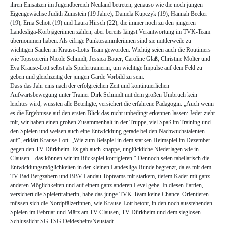
ihren Einsätzen im Jugendbereich Neuland betreten, genauso wie die noch jungen
Eigengewächse Judith Zumstein (19 Jahre), Daniela Kupczyk (19), Hannah Becker
(19), Erna Schott (19) und Laura Hirsch (22), die immer noch zu den jüngeren
Landesliga-Korbjägerinnen zählen, aber bereits längst Verantwortung im TVK-Team
übernommen haben. Als eifrige Punktesammlerinnen sind sie mittlerweile zu
wichtigen Säulen in Krause-Lotts Team geworden. Wichtig seien auch die Routiniers
wie Topscorerin Nicole Schmidt, Jessica Bauer, Caroline Glaß, Christine Molter und
Eva Krause-Lott selbst als Spielertrainerin, um wichtige Impulse auf dem Feld zu
geben und gleichzeitig der jungen Garde Vorbild zu sein.
Dass das Jahr eins nach der erfolgreichen Zeit und kontinuierlichen
Aufwärtsbewegung unter Trainer Dirk Schmidt mit dem großen Umbruch kein
leichtes wird, wussten alle Beteiligte, versichert die erfahrene Pädagogin. „Auch wenn
es die Ergebnisse auf den ersten Blick das nicht unbedingt erkennen lassen: Jeder zieht
mit, wir haben einen großen Zusammenhalt in der Truppe, viel Spaß im Training und
den Spielen und weisen auch eine Entwicklung gerade bei den Nachwuchstalenten
auf“, erklärt Krause-Lott. „Wie zum Beispiel in dem starken Heimspiel im Dezember
gegen den TV Dürkheim. Es gab auch knappe, unglückliche Niederlagen wie in
Clausen – das können wir im Rückspiel korrigieren.“ Dennoch seien tabellarisch die
Entwicklungsmöglichkeiten in der kleinen Landesliga-Runde begrenzt, da es mit dem
TV Bad Bergzabern und BBV Landau Topteams mit starkem, tiefem Kader mit ganz
anderen Möglichkeiten und auf einem ganz anderen Level gebe. In diesen Partien,
versichert die Spielertrainerin, habe das junge TVK-Team keine Chance. Orientieren
müssen sich die Nordpfälzerinnen, wie Krause-Lott betont, in den noch ausstehenden
Spielen im Februar und März am TV Clausen, TV Dürkheim und dem sieglosen
Schlusslicht SG TSG Deidesheim/Neustadt.