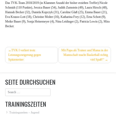
Das TVK-Team 2018/2019 (in Klammer Anzahl der bisher erzielten Treffer):
Nicole
Schmidt (110 Punkte), Jessica Bauer (54), Judith Zumstein (49), Laura Hirsch (48),
Hannah Becker (32), Daniela Kupczyk (31), Caroline Glaß (25), Emma Bauer (21),
Eva Krause-Lott (18), Christine Molter (16), Katharina Frey (12), Erna Schott (9),
Meike Bauer (9), Sonja Heinemeyer (4), Nina Leidinger (2), Patricia Lowin (2), Mira
Becker.
BEITRAGSNAVIGATION
TVK I verliert trotz
Mit Papa als Trainer und Mama in der
Leistungssteigerung gegen
Mannschaft macht Basketball richtig
Spitzenreiter
viel Spaß!“
SEITE DURCHSUCHEN
TRAININGSZEITEN
Trainingszeiten – Jugend