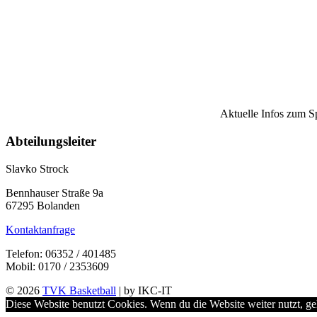
Aktuelle Infos zum S
Abteilungsleiter
Slavko Strock
Bennhauser Straße 9a
67295 Bolanden
Kontaktanfrage
Telefon: 06352 / 401485
Mobil: 0170 / 2353609
© 2026
TVK Basketball
| by IKC-IT
Diese Website benutzt Cookies. Wenn du die Website weiter nutzt, g