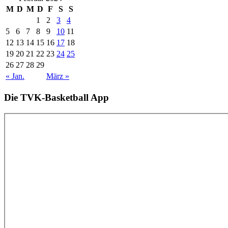
M
D
M
D
F
S
S
1
2
3
4
5
6
7
8
9
10
11
12
13
14
15
16
17
18
19
20
21
22
23
24
25
26
27
28
29
« Jan.
März »
Die TVK-Basketball App