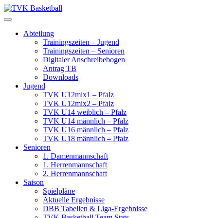
Skip
to
content
Abteilung
Trainingszeiten – Jugend
Trainingszeiten – Senioren
Digitaler Anschreibebogen
Antrag TB
Downloads
Jugend
TVK U12mix1 – Pfalz
TVK U12mix2 – Pfalz
TVK U14 weiblich – Pfalz
TVK U14 männlich – Pfalz
TVK U16 männlich – Pfalz
TVK U18 männlich – Pfalz
Senioren
1. Damenmannschaft
1. Herrenmannschaft
2. Herrenmannschaft
Saison
Spielpläne
Aktuelle Ergebnisse
DBB Tabellen & Liga-Ergebnisse
TVK Basketball Team Stats