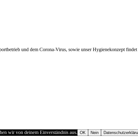
portbetrieb und dem Corona-Virus, sowie unser Hygienekonzept findet
ehen wir von deinem Einverständnis aus.
OK
Nein
Datenschutzerklär