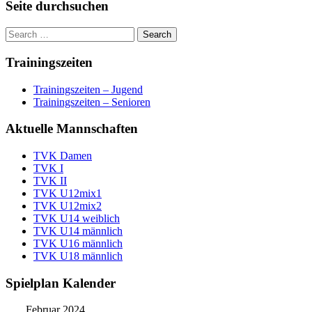
Seite durchsuchen
Trainingszeiten
Trainingszeiten – Jugend
Trainingszeiten – Senioren
Aktuelle Mannschaften
TVK Damen
TVK I
TVK II
TVK U12mix1
TVK U12mix2
TVK U14 weiblich
TVK U14 männlich
TVK U16 männlich
TVK U18 männlich
Spielplan Kalender
Februar 2024