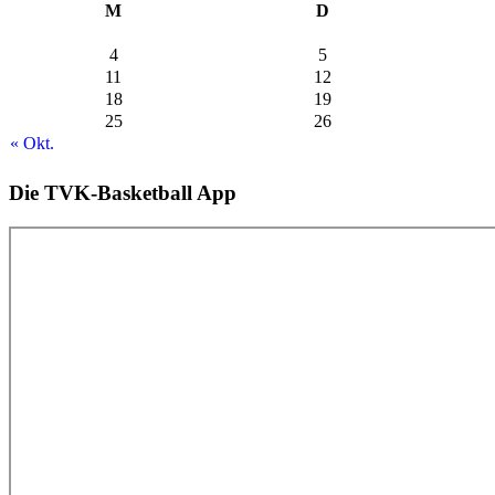
M
D
4
5
11
12
18
19
25
26
« Okt.
Die TVK-Basketball App