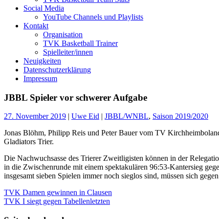
Social Media
YouTube Channels und Playlists
Kontakt
Organisation
TVK Basketball Trainer
Spielleiter/innen
Neuigkeiten
Datenschutzerklärung
Impressum
JBBL Spieler vor schwerer Aufgabe
27. November 2019
|
Uwe Eid
|
JBBL/WNBL
,
Saison 2019/2020
Jonas Blöhm, Philipp Reis und Peter Bauer vom TV Kirchheimboland
Gladiators Trier.
Die Nachwuchsasse des Trierer Zweitligisten können in der Relegatio
in die Zwischenrunde mit einem spektakulären 96:53-Kantersieg ge
insgesamt sieben Spielen immer noch sieglos sind, müssen sich gegen
Beitragsnavigation
TVK Damen gewinnen in Clausen
TVK I siegt gegen Tabellenletzten