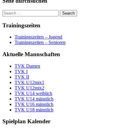
Seite durchsuchen
Trainingszeiten
Trainingszeiten – Jugend
Trainingszeiten – Senioren
Aktuelle Mannschaften
TVK Damen
TVK I
TVK II
TVK U12mix1
TVK U12mix2
TVK U14 weiblich
TVK U14 männlich
TVK U16 männlich
TVK U18 männlich
Spielplan Kalender