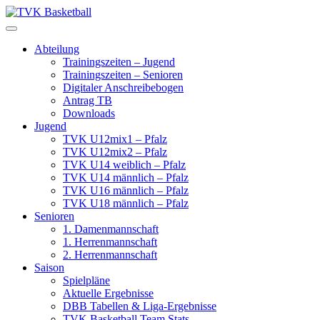
Skip
to
content
Abteilung
Trainingszeiten – Jugend
Trainingszeiten – Senioren
Digitaler Anschreibebogen
Antrag TB
Downloads
Jugend
TVK U12mix1 – Pfalz
TVK U12mix2 – Pfalz
TVK U14 weiblich – Pfalz
TVK U14 männlich – Pfalz
TVK U16 männlich – Pfalz
TVK U18 männlich – Pfalz
Senioren
1. Damenmannschaft
1. Herrenmannschaft
2. Herrenmannschaft
Saison
Spielpläne
Aktuelle Ergebnisse
DBB Tabellen & Liga-Ergebnisse
TVK Basketball Team Stats