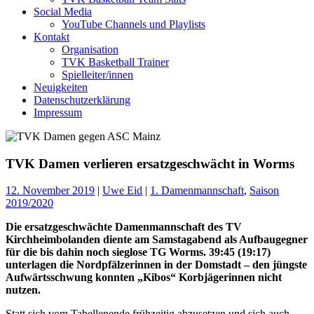
Social Media
YouTube Channels und Playlists
Kontakt
Organisation
TVK Basketball Trainer
Spielleiter/innen
Neuigkeiten
Datenschutzerklärung
Impressum
TVK Damen verlieren ersatzgeschwächt in Worms
12. November 2019
|
Uwe Eid
|
1. Damenmannschaft
,
Saison
2019/2020
Die ersatzgeschwächte Damenmannschaft des TV
Kirchheimbolanden diente am Samstagabend als Aufbaugegner
für die bis dahin noch sieglose TG Worms. 39:45 (19:17)
unterlagen die Nordpfälzerinnen in der Domstadt – den jüngste
Aufwärtsschwung konnten „Kibos“ Korbjägerinnen nicht
nutzen.
Statt sich vom Tabellenende frühzeitig abzusetzen und sich auch