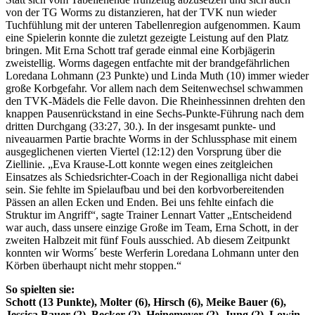
von der TG Worms zu distanzieren, hat der TVK nun wieder
Tuchfühlung mit der unteren Tabellenregion aufgenommen. Kaum
eine Spielerin konnte die zuletzt gezeigte Leistung auf den Platz
bringen. Mit Erna Schott traf gerade einmal eine Korbjägerin
zweistellig. Worms dagegen entfachte mit der brandgefährlichen
Loredana Lohmann (23 Punkte) und Linda Muth (10) immer wieder
große Korbgefahr. Vor allem nach dem Seitenwechsel schwammen
den TVK-Mädels die Felle davon. Die Rheinhessinnen drehten den
knappen Pausenrückstand in eine Sechs-Punkte-Führung nach dem
dritten Durchgang (33:27, 30.). In der insgesamt punkte- und
niveauarmen Partie brachte Worms in der Schlussphase mit einem
ausgeglichenen vierten Viertel (12:12) den Vorsprung über die
Ziellinie. „Eva Krause-Lott konnte wegen eines zeitgleichen
Einsatzes als Schiedsrichter-Coach in der Regionalliga nicht dabei
sein. Sie fehlte im Spielaufbau und bei den korbvorbereitenden
Pässen an allen Ecken und Enden. Bei uns fehlte einfach die
Struktur im Angriff“, sagte Trainer Lennart Vatter „Entscheidend
war auch, dass unsere einzige Große im Team, Erna Schott, in der
zweiten Halbzeit mit fünf Fouls ausschied. Ab diesem Zeitpunkt
konnten wir Worms´ beste Werferin Loredana Lohmann unter den
Körben überhaupt nicht mehr stoppen.“
So spielten sie:
Schott (13 Punkte), Molter (6), Hirsch (6), Meike Bauer (6),
Jessica Bauer (2), Becker (2), Heinemeyer (2), Jung (2), Lowin.