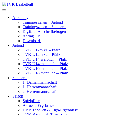
Skip
to
content
Abteilung
Trainingszeiten – Jugend
Trainingszeiten – Senioren
Digitaler Anschreibebogen
Antrag TB
Downloads
Jugend
TVK U12mix1 – Pfalz
TVK U12mix2 – Pfalz
TVK U14 weiblich – Pfalz
TVK U14 männlich – Pfalz
TVK U16 männlich – Pfalz
TVK U18 männlich – Pfalz
Senioren
1. Damenmannschaft
1. Herrenmannschaft
2. Herrenmannschaft
Saison
Spielpläne
Aktuelle Ergebnisse
DBB Tabellen & Liga-Ergebnisse
TVK Basketball Team Stats