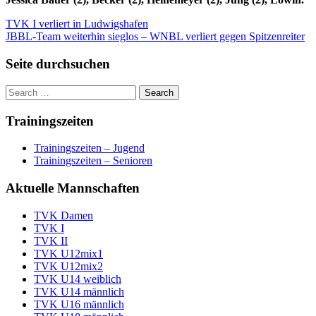
Beitragsnavigation
TVK I verliert in Ludwigshafen
JBBL-Team weiterhin sieglos – WNBL verliert gegen Spitzenreiter
Seite durchsuchen
Trainingszeiten
Trainingszeiten – Jugend
Trainingszeiten – Senioren
Aktuelle Mannschaften
TVK Damen
TVK I
TVK II
TVK U12mix1
TVK U12mix2
TVK U14 weiblich
TVK U14 männlich
TVK U16 männlich