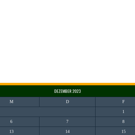
DEZEMBER 2023
M
D
F
1
6
7
8
13
14
15