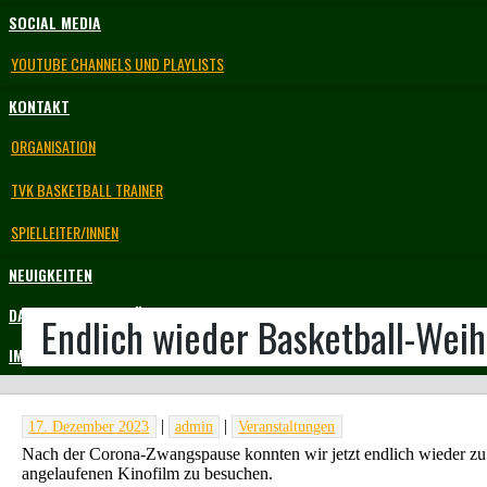
SOCIAL MEDIA
YOUTUBE CHANNELS UND PLAYLISTS
KONTAKT
ORGANISATION
TVK BASKETBALL TRAINER
SPIELLEITER/INNEN
NEUIGKEITEN
DATENSCHUTZERKLÄRUNG
Endlich wieder Basketball-Wei
IMPRESSUM
|
|
17. Dezember 2023
admin
Veranstaltungen
Nach der Corona-Zwangspause konnten wir jetzt endlich wieder zu 
angelaufenen Kinofilm zu besuchen.