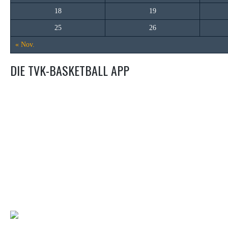
18
19
25
26
« Nov.
DIE TVK-BASKETBALL APP