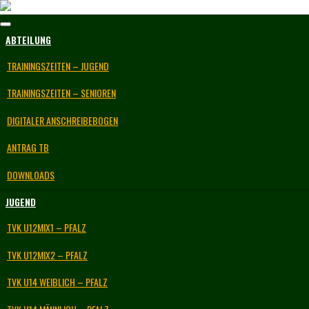
Skip
to
content
ABTEILUNG
TRAININGSZEITEN – JUGEND
TRAININGSZEITEN – SENIOREN
DIGITALER ANSCHREIBEBOGEN
ANTRAG TB
DOWNLOADS
JUGEND
TVK U12MIX1 – PFALZ
TVK U12MIX2 – PFALZ
TVK U14 WEIBLICH – PFALZ