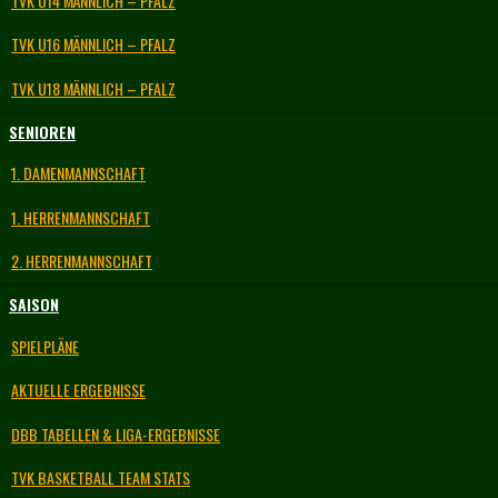
TVK U14 MÄNNLICH – PFALZ
TVK U16 MÄNNLICH – PFALZ
TVK U18 MÄNNLICH – PFALZ
SENIOREN
1. DAMENMANNSCHAFT
1. HERRENMANNSCHAFT
2. HERRENMANNSCHAFT
SAISON
SPIELPLÄNE
AKTUELLE ERGEBNISSE
DBB TABELLEN & LIGA-ERGEBNISSE
TVK BASKETBALL TEAM STATS