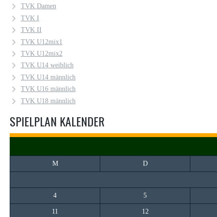
TVK Damen
TVK I
TVK II
TVK U12mix1
TVK U12mix2
TVK U14 weiblich
TVK U14 männlich
TVK U16 männlich
TVK U18 männlich
SPIELPLAN KALENDER
M
D
4
5
11
12