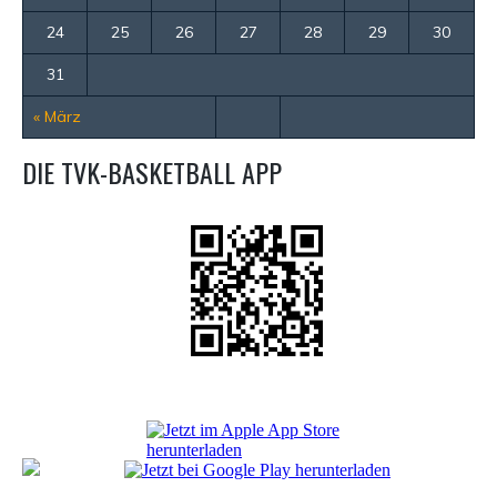
24
25
26
27
28
29
30
31
« März
DIE TVK-BASKETBALL APP