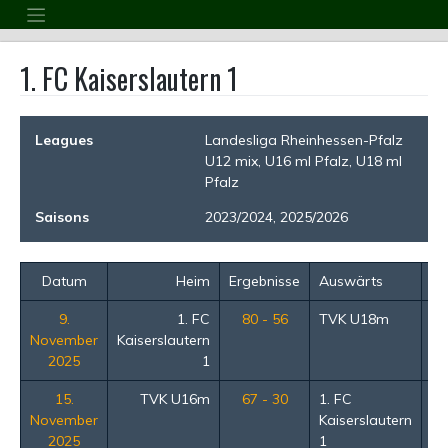
Skip
to
content
1. FC Kaiserslautern 1
Leagues
Landesliga Rheinhessen-Pfalz
U12 mix, U16 ml Pfalz, U18 ml
Pfalz
Saisons
2023/2024, 2025/2026
Datum
Heim
Ergebnisse
Auswärts
Z
9.
1. FC
80 - 56
TVK U18m
1
November
Kaiserslautern
2025
1
15.
TVK U16m
67 - 30
1. FC
1
November
Kaiserslautern
2025
1