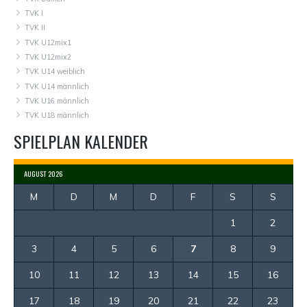
TVK I
TVK II
TVK U12mix1
TVK U12mix2
TVK U14 weiblich
TVK U14 männlich
TVK U16 männlich
TVK U18 männlich
SPIELPLAN KALENDER
AUGUST 2026
M
D
M
D
F
S
S
1
2
3
4
5
6
7
8
9
10
11
12
13
14
15
16
17
18
19
20
21
22
23