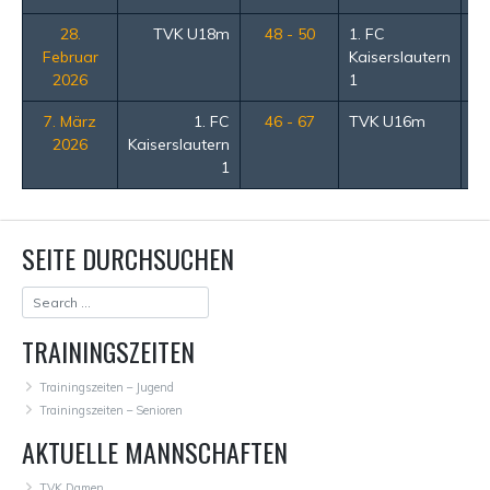
28.
TVK U18m
48 - 50
1. FC
1
Februar
Kaiserslautern
2026
1
7. März
1. FC
46 - 67
TVK U16m
1
2026
Kaiserslautern
1
SEITE DURCHSUCHEN
TRAININGSZEITEN
Trainingszeiten – Jugend
Trainingszeiten – Senioren
AKTUELLE MANNSCHAFTEN
TVK Damen