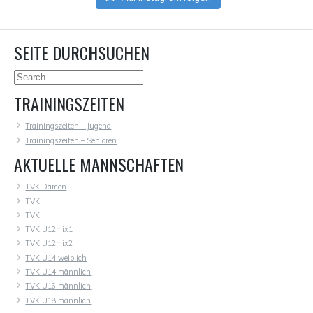
SEITE DURCHSUCHEN
TRAININGSZEITEN
Trainingszeiten – Jugend
Trainingszeiten – Senioren
AKTUELLE MANNSCHAFTEN
TVK Damen
TVK I
TVK II
TVK U12mix1
TVK U12mix2
TVK U14 weiblich
TVK U14 männlich
TVK U16 männlich
TVK U18 männlich