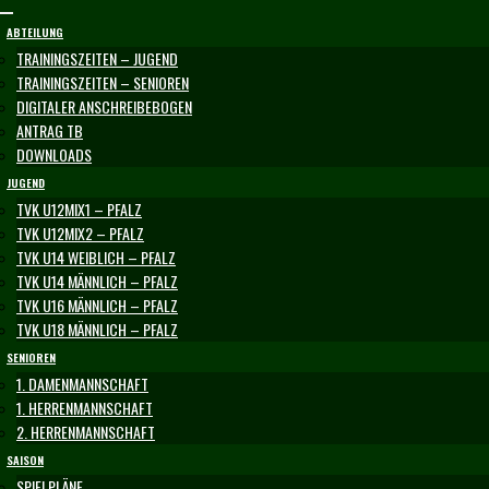
Skip
to
ABTEILUNG
content
TRAININGSZEITEN – JUGEND
TRAININGSZEITEN – SENIOREN
DIGITALER ANSCHREIBEBOGEN
ANTRAG TB
DOWNLOADS
JUGEND
TVK U12MIX1 – PFALZ
TVK U12MIX2 – PFALZ
TVK U14 WEIBLICH – PFALZ
TVK U14 MÄNNLICH – PFALZ
TVK U16 MÄNNLICH – PFALZ
TVK U18 MÄNNLICH – PFALZ
SENIOREN
1. DAMENMANNSCHAFT
1. HERRENMANNSCHAFT
2. HERRENMANNSCHAFT
SAISON
SPIELPLÄNE