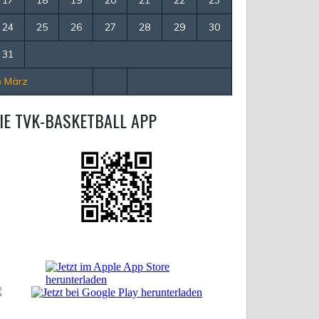
24
25
26
27
28
29
30
31
« März
IE TVK-BASKETBALL APP