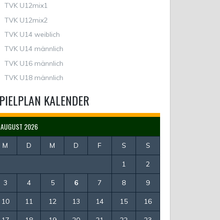
TVK U12mix1
TVK U12mix2
TVK U14 weiblich
TVK U14 männlich
TVK U16 männlich
TVK U18 männlich
PIELPLAN KALENDER
AUGUST 2026
M
D
M
D
F
S
S
1
2
3
4
5
6
7
8
9
10
11
12
13
14
15
16
17
18
19
20
21
22
23