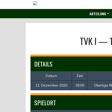
Skip
to
ABTEILUNG
content
TVK I
—
DETAILS
Datum
Zeit
12. Dezember 2020
18:00
Oberliga R
SPIELORT