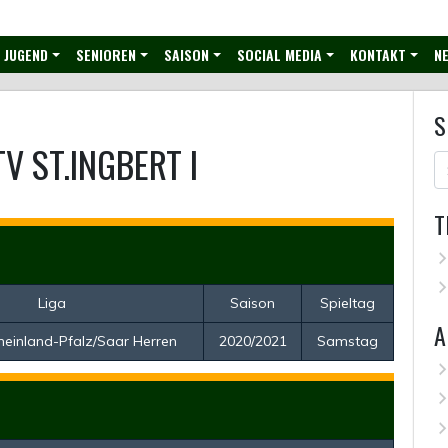
JUGEND
SENIOREN
SAISON
SOCIAL MEDIA
KONTAKT
NE
S
TV ST.INGBERT I
T
Liga
Saison
Spieltag
A
heinland-Pfalz/Saar Herren
2020/2021
Samstag