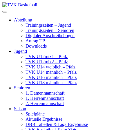
Skip
to
content
Abteilung
Trainingszeiten – Jugend
Trainingszeiten – Senioren
Digitaler Anschreibebogen
Antrag TB
Downloads
Jugend
TVK U12mix1 – Pfalz
TVK U12mix2 – Pfalz
TVK U14 weiblich – Pfalz
TVK U14 männlich – Pfalz
TVK U16 männlich – Pfalz
TVK U18 männlich – Pfalz
Senioren
1. Damenmannschaft
1. Herrenmannschaft
2. Herrenmannschaft
Saison
Spielpläne
Aktuelle Ergebnisse
DBB Tabellen & Liga-Ergebnisse
TVK Basketball Team Stats