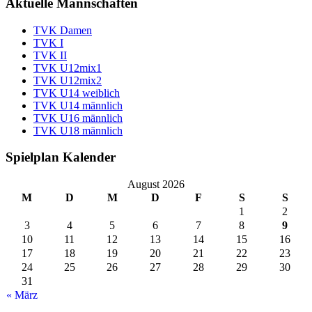
Aktuelle Mannschaften
TVK Damen
TVK I
TVK II
TVK U12mix1
TVK U12mix2
TVK U14 weiblich
TVK U14 männlich
TVK U16 männlich
TVK U18 männlich
Spielplan Kalender
August 2026
M
D
M
D
F
S
S
1
2
3
4
5
6
7
8
9
10
11
12
13
14
15
16
17
18
19
20
21
22
23
24
25
26
27
28
29
30
31
« März