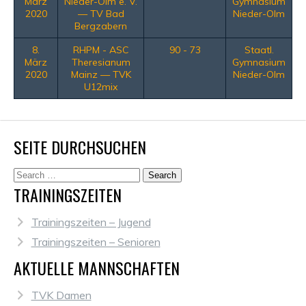
März
Nieder-Olm e. V.
Gymnasium
2020
— TV Bad
Nieder-Olm
Bergzabern
8.
RHPM - ASC
90 - 73
Staatl.
März
Theresianum
Gymnasium
2020
Mainz — TVK
Nieder-Olm
U12mix
SEITE DURCHSUCHEN
TRAININGSZEITEN
Trainingszeiten – Jugend
Trainingszeiten – Senioren
AKTUELLE MANNSCHAFTEN
TVK Damen