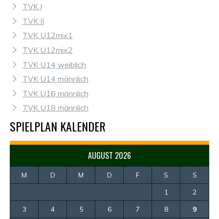
TVK I
TVK II
TVK U12mix1
TVK U12mix2
TVK U14 weiblich
TVK U14 männlich
TVK U16 männlich
TVK U18 männlich
SPIELPLAN KALENDER
AUGUST 2026
M
D
M
D
F
S
S
1
2
3
4
5
6
7
8
9