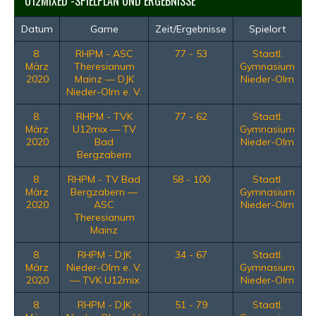
U12MIXED -SPIELPLAN UND ERGEBNISSE
Datum
Game
Zeit/Ergebnisse
Spielort
8.
RHPM - ASC
77 - 53
Staatl.
März
Theresianum
Gymnasium
2020
Mainz — DJK
Nieder-Olm
Nieder-Olm e. V.
8.
RHPM - TVK
77 - 62
Staatl.
März
U12mix — TV
Gymnasium
2020
Bad
Nieder-Olm
Bergzabern
8.
RHPM - TV Bad
58 - 100
Staatl.
März
Bergzabern —
Gymnasium
2020
ASC
Nieder-Olm
Theresianum
Mainz
8.
RHPM - DJK
34 - 67
Staatl.
März
Nieder-Olm e. V.
Gymnasium
2020
— TVK U12mix
Nieder-Olm
8.
RHPM - DJK
51 - 79
Staatl.