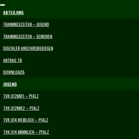
Skip
to
ABTEILUNG
content
TRAININGSZEITEN – JUGEND
TRAININGSZEITEN – SENIOREN
DIGITALER ANSCHREIBEBOGEN
ANTRAG TB
DOWNLOADS
JUGEND
TVK U12MIX1 – PFALZ
TVK U12MIX2 – PFALZ
TVK U14 WEIBLICH – PFALZ
TVK U14 MÄNNLICH – PFALZ