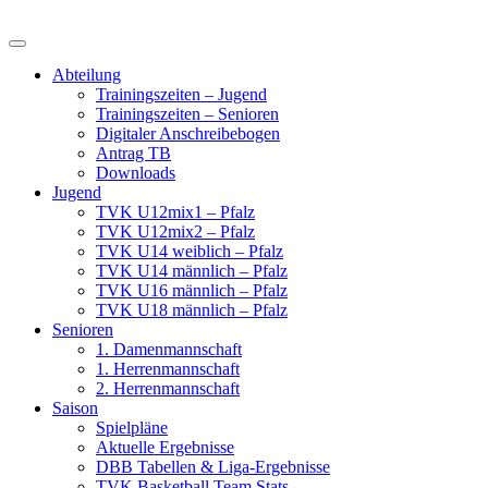
Skip
to
content
Abteilung
Trainingszeiten – Jugend
Trainingszeiten – Senioren
Digitaler Anschreibebogen
Antrag TB
Downloads
Jugend
TVK U12mix1 – Pfalz
TVK U12mix2 – Pfalz
TVK U14 weiblich – Pfalz
TVK U14 männlich – Pfalz
TVK U16 männlich – Pfalz
TVK U18 männlich – Pfalz
Senioren
1. Damenmannschaft
1. Herrenmannschaft
2. Herrenmannschaft
Saison
Spielpläne
Aktuelle Ergebnisse
DBB Tabellen & Liga-Ergebnisse
TVK Basketball Team Stats