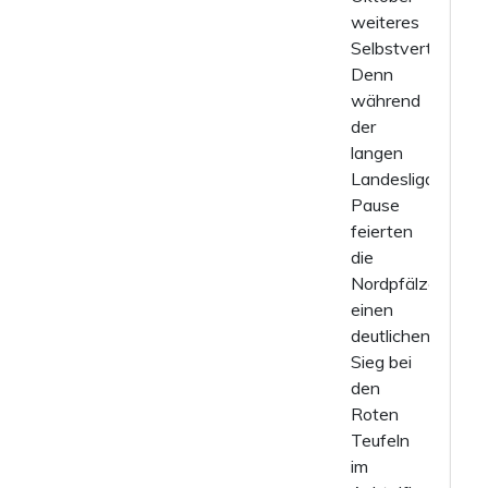
weiteres
Selbstvertrauen.
Denn
während
der
langen
Landesliga-
Pause
feierten
die
Nordpfälzer
einen
deutlichen
Sieg bei
den
Roten
Teufeln
im