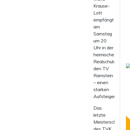
Krause-
Lott
empfängt
am
Samstag
um 20
Uhr in der
heimischen
Realschulsporthal
den TV
Ramstein
– einen
starken
Aufsteiger.
Das
letzte
Meisterschaftsspi
des TVK