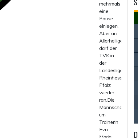
S
mehrmals
eine
Pause
einlegen.
Aber an
Allerheiligen
darf der
TVK in
der
Landesliga
Rheinhessen-
Pfalz
wieder
ran.Die
Mannschaft
um
Trainerin
Eva-
D
Maria