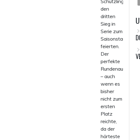
Schützlinge
den
dritten
U
Sieg in
Serie zum
D
Saisonstart
feierten.
Der
V
perfekte
Rundenauftakt
– auch
wenn es
bisher
nicht zum
ersten
Platz
reichte,
da der
härteste