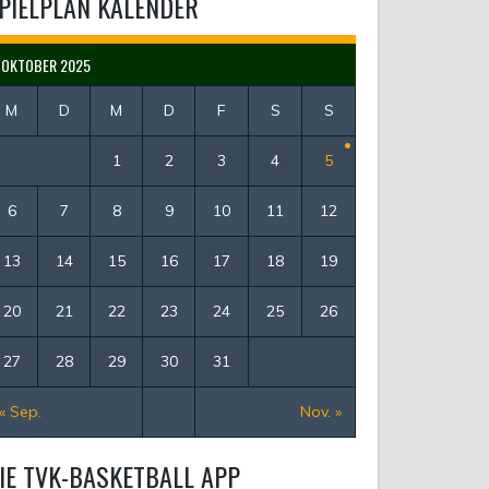
PIELPLAN KALENDER
OKTOBER 2025
M
D
M
D
F
S
S
1
2
3
4
5
6
7
8
9
10
11
12
13
14
15
16
17
18
19
20
21
22
23
24
25
26
27
28
29
30
31
« Sep.
Nov. »
IE TVK-BASKETBALL APP