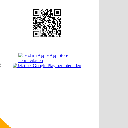
le
el