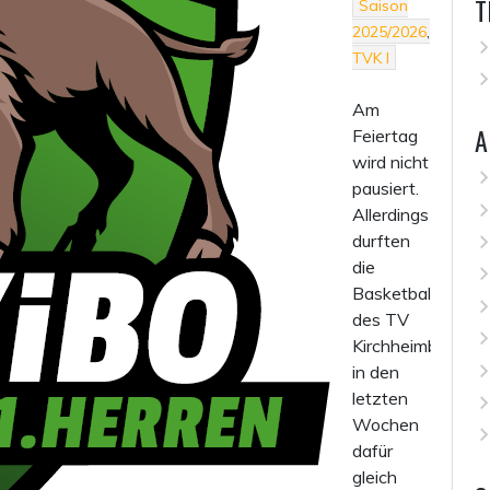
T
Saison
2025/2026
,
TVK I
Am
A
Feiertag
wird nicht
pausiert.
Allerdings
durften
die
Basketballer
des TV
Kirchheimboland
in den
letzten
Wochen
dafür
gleich