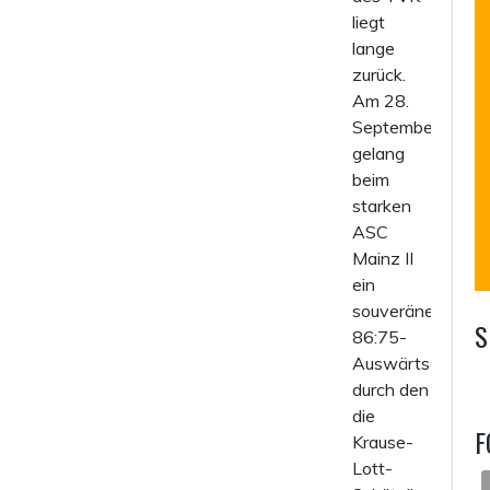
liegt
lange
zurück.
Am 28.
September
gelang
beim
starken
ASC
Mainz II
ein
souveräner
S
86:75-
Auswärtserfolg,
durch den
die
F
Krause-
Lott-