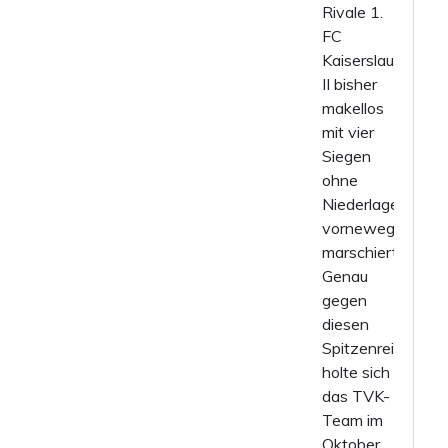
Rivale 1.
FC
Kaiserslautern
II bisher
makellos
mit vier
Siegen
ohne
Niederlage
vorneweg
marschiert.
Genau
gegen
diesen
Spitzenreiter
holte sich
das TVK-
Team im
Oktober