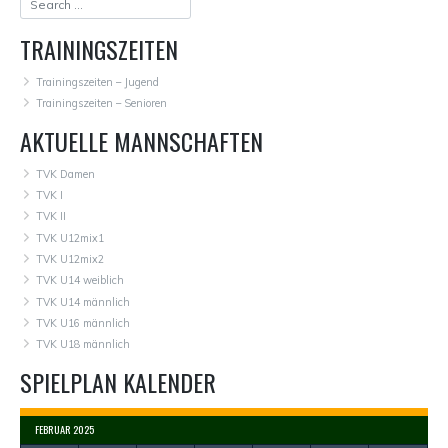
TRAININGSZEITEN
Trainingszeiten – Jugend
Trainingszeiten – Senioren
AKTUELLE MANNSCHAFTEN
TVK Damen
TVK I
TVK II
TVK U12mix1
TVK U12mix2
TVK U14 weiblich
TVK U14 männlich
TVK U16 männlich
TVK U18 männlich
SPIELPLAN KALENDER
FEBRUAR 2025