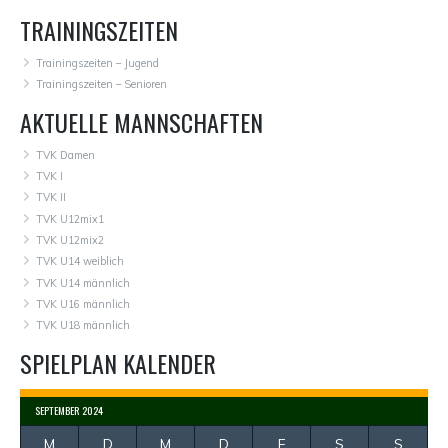
TRAININGSZEITEN
Trainingszeiten – Jugend
Trainingszeiten – Senioren
AKTUELLE MANNSCHAFTEN
TVK Damen
TVK I
TVK II
TVK U12mix1
TVK U12mix2
TVK U14 weiblich
TVK U14 männlich
TVK U16 männlich
TVK U18 männlich
SPIELPLAN KALENDER
SEPTEMBER 2024
M
D
M
D
F
S
S