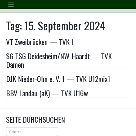
Skip
to
content
Tag:
15. September 2024
VT Zweibrücken — TVK I
SG TSG Deidesheim/NW-Haardt — TVK
Damen
DJK Nieder-Olm e. V. 1 — TVK U12mix1
BBV Landau (aK) — TVK U16w
SEITE DURCHSUCHEN