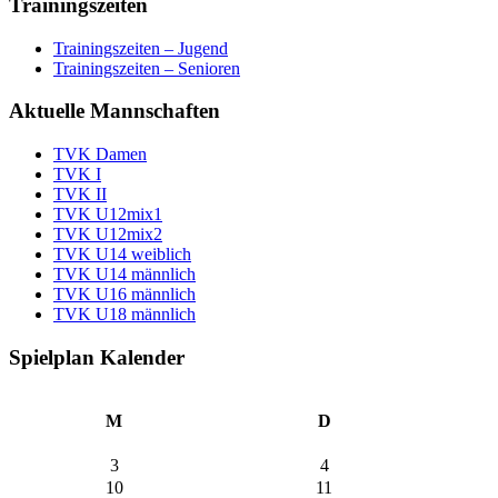
Trainingszeiten
Trainingszeiten – Jugend
Trainingszeiten – Senioren
Aktuelle Mannschaften
TVK Damen
TVK I
TVK II
TVK U12mix1
TVK U12mix2
TVK U14 weiblich
TVK U14 männlich
TVK U16 männlich
TVK U18 männlich
Spielplan Kalender
M
D
3
4
10
11