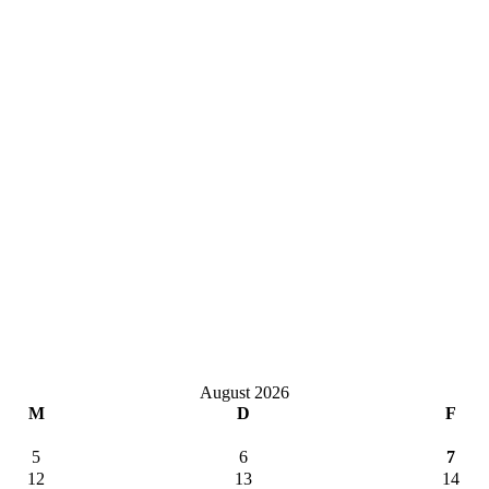
August 2026
M
D
F
5
6
7
12
13
14