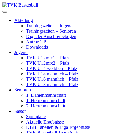
Skip
to
content
Abteilung
Trainingszeiten – Jugend
Trainingszeiten – Senioren
Digitaler Anschreibebogen
Antrag TB
Downloads
Jugend
TVK U12mix1 – Pfalz
TVK U12mix2 – Pfalz
TVK U14 weiblich – Pfalz
TVK U14 männlich – Pfalz
TVK U16 männlich – Pfalz
TVK U18 männlich – Pfalz
Senioren
1. Damenmannschaft
1. Herrenmannschaft
2. Herrenmannschaft
Saison
Spielpläne
Aktuelle Ergebnisse
DBB Tabellen & Liga-Ergebnisse
TVK Basketball Team Stats