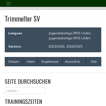
Skip
to
content
Trimmelter SV
Leagues
Jugendoberliga RP/S U14m,
Jugendoberliga RP/S U16m
Saisons
2023/2024, 2024/2025
Datum
Heim
Ergebnisse
Auswärts
Zeit
SEITE DURCHSUCHEN
TRAININGSZEITEN