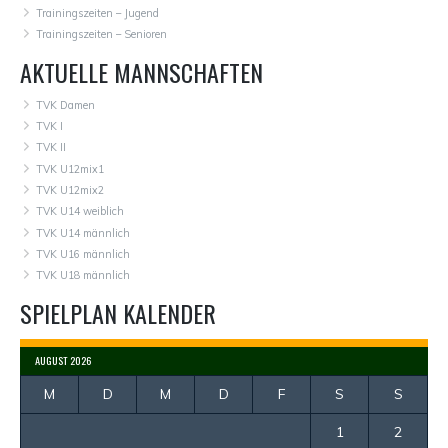
Trainingszeiten – Jugend
Trainingszeiten – Senioren
AKTUELLE MANNSCHAFTEN
TVK Damen
TVK I
TVK II
TVK U12mix1
TVK U12mix2
TVK U14 weiblich
TVK U14 männlich
TVK U16 männlich
TVK U18 männlich
SPIELPLAN KALENDER
AUGUST 2026
M
D
M
D
F
S
S
1
2