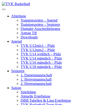
Skip
to
content
Abteilung
Trainingszeiten – Jugend
Trainingszeiten – Senioren
Digitaler Anschreibebogen
Antrag TB
Downloads
Jugend
TVK U12mix1 – Pfalz
TVK U12mix2 – Pfalz
TVK U14 weiblich – Pfalz
TVK U14 männlich – Pfalz
TVK U16 männlich – Pfalz
TVK U18 männlich – Pfalz
Senioren
1. Damenmannschaft
1. Herrenmannschaft
2. Herrenmannschaft
Saison
Spielpläne
Aktuelle Ergebnisse
DBB Tabellen & Liga-Ergebnisse
TVK Basketball Team Stats