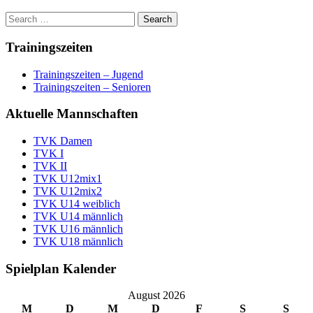
Trainingszeiten
Trainingszeiten – Jugend
Trainingszeiten – Senioren
Aktuelle Mannschaften
TVK Damen
TVK I
TVK II
TVK U12mix1
TVK U12mix2
TVK U14 weiblich
TVK U14 männlich
TVK U16 männlich
TVK U18 männlich
Spielplan Kalender
August 2026
M
D
M
D
F
S
S