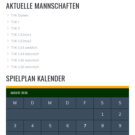
AKTUELLE MANNSCHAFTEN
TVK Damen
TVK I
TVK II
TVK U12mix1
TVK U12mix2
TVK U14 weiblich
TVK U14 männlich
TVK U16 männlich
TVK U18 männlich
SPIELPLAN KALENDER
AUGUST 2026
M
D
M
D
F
S
S
1
2
3
4
5
6
7
8
9