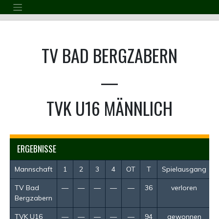
Skip
to
content
TV BAD BERGZABERN
—
TVK U16 MÄNNLICH
ERGEBNISSE
Mannschaft
1
2
3
4
OT
T
Spielausgang
TV Bad
—
—
—
—
—
36
verloren
Bergzabern
TVK U16
—
—
—
—
—
94
gewonnen