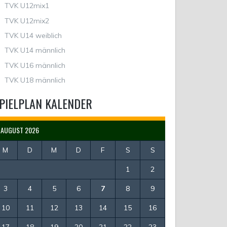
TVK U12mix1
TVK U12mix2
TVK U14 weiblich
TVK U14 männlich
TVK U16 männlich
TVK U18 männlich
PIELPLAN KALENDER
AUGUST 2026
M
D
M
D
F
S
S
1
2
3
4
5
6
7
8
9
10
11
12
13
14
15
16
17
18
19
20
21
22
23