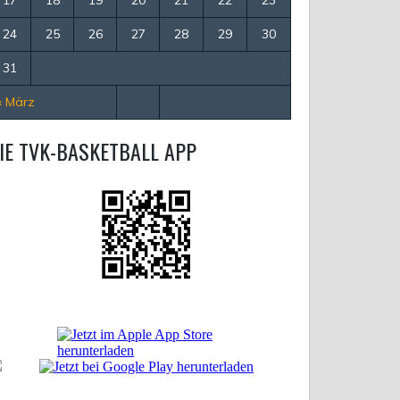
24
25
26
27
28
29
30
31
« März
IE TVK-BASKETBALL APP