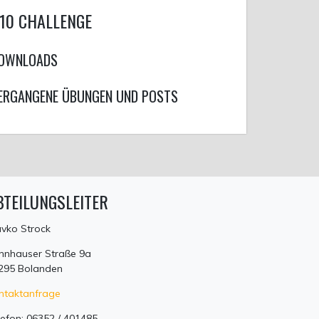
10 CHALLENGE
OWNLOADS
ERGANGENE ÜBUNGEN UND POSTS
BTEILUNGSLEITER
avko Strock
nnhauser Straße 9a
295 Bolanden
ntaktanfrage
lefon: 06352 / 401485