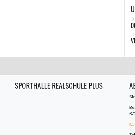
U
D
V
SPORTHALLE REALSCHULE PLUS
A
Sl
Be
67
Ko
Te