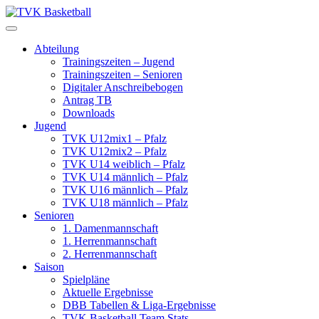
Skip
to
content
Abteilung
Trainingszeiten – Jugend
Trainingszeiten – Senioren
Digitaler Anschreibebogen
Antrag TB
Downloads
Jugend
TVK U12mix1 – Pfalz
TVK U12mix2 – Pfalz
TVK U14 weiblich – Pfalz
TVK U14 männlich – Pfalz
TVK U16 männlich – Pfalz
TVK U18 männlich – Pfalz
Senioren
1. Damenmannschaft
1. Herrenmannschaft
2. Herrenmannschaft
Saison
Spielpläne
Aktuelle Ergebnisse
DBB Tabellen & Liga-Ergebnisse
TVK Basketball Team Stats