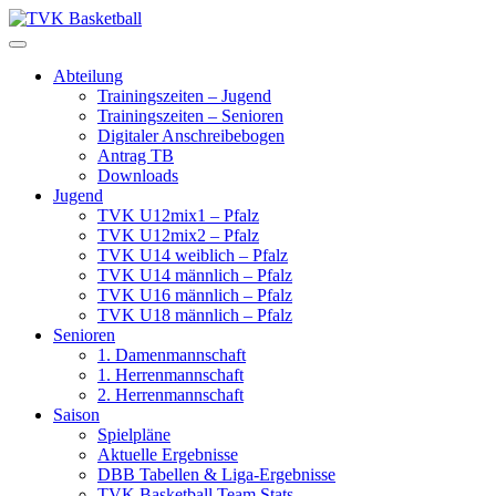
Skip
to
content
Abteilung
Trainingszeiten – Jugend
Trainingszeiten – Senioren
Digitaler Anschreibebogen
Antrag TB
Downloads
Jugend
TVK U12mix1 – Pfalz
TVK U12mix2 – Pfalz
TVK U14 weiblich – Pfalz
TVK U14 männlich – Pfalz
TVK U16 männlich – Pfalz
TVK U18 männlich – Pfalz
Senioren
1. Damenmannschaft
1. Herrenmannschaft
2. Herrenmannschaft
Saison
Spielpläne
Aktuelle Ergebnisse
DBB Tabellen & Liga-Ergebnisse
TVK Basketball Team Stats