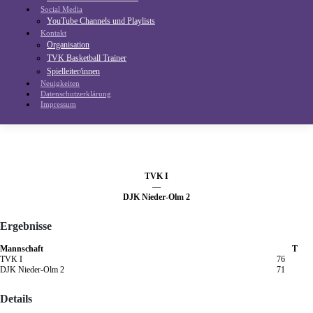
Social Media
YouTube Channels und Playlists
Kontakt
Organisation
TVK Basketball Trainer
Spielleiter/innen
Neuigkeiten
Datenschutzerklärung
Impressum
TVK I
—
DJK Nieder-Olm 2
Ergebnisse
Mannschaft
T
TVK I
76
DJK Nieder-Olm 2
71
Details