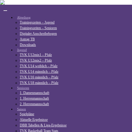
Skip
to
content
Abteilung
Trainingszeiten – Jugend
Trainingszeiten – Senioren
Digitaler Anschreibebogen
Antrag TB
Downloads
Jugend
TVK U12mix1 – Pfalz
TVK U12mix2 – Pfalz
TVK U14 weiblich – Pfalz
TVK U14 männlich – Pfalz
TVK U16 männlich – Pfalz
TVK U18 männlich – Pfalz
Senioren
1. Damenmannschaft
1. Herrenmannschaft
2. Herrenmannschaft
Saison
Spielpläne
Aktuelle Ergebnisse
DBB Tabellen & Liga-Ergebnisse
TVK Basketball Team Stats