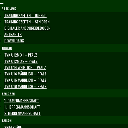
Skip
to
ABTEILUNG
content
TRAININGSZEITEN – JUGEND
TRAININGSZEITEN – SENIOREN
DIGITALER ANSCHREIBEBOGEN
ANTRAG TB
DOWNLOADS
JUGEND
TVK U12MIX1 – PFALZ
TVK U12MIX2 – PFALZ
TVK U14 WEIBLICH – PFALZ
TVK U14 MÄNNLICH – PFALZ
TVK U16 MÄNNLICH – PFALZ
TVK U18 MÄNNLICH – PFALZ
SENIOREN
1. DAMENMANNSCHAFT
1. HERRENMANNSCHAFT
2. HERRENMANNSCHAFT
SAISON
SPIELPLÄNE