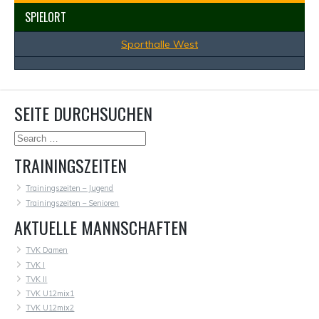
SPIELORT
Sporthalle West
SEITE DURCHSUCHEN
TRAININGSZEITEN
Trainingszeiten – Jugend
Trainingszeiten – Senioren
AKTUELLE MANNSCHAFTEN
TVK Damen
TVK I
TVK II
TVK U12mix1
TVK U12mix2