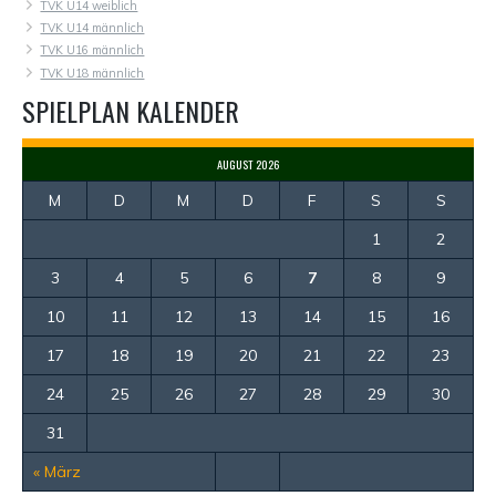
TVK U14 weiblich
TVK U14 männlich
TVK U16 männlich
TVK U18 männlich
SPIELPLAN KALENDER
AUGUST 2026
M
D
M
D
F
S
S
1
2
3
4
5
6
7
8
9
10
11
12
13
14
15
16
17
18
19
20
21
22
23
24
25
26
27
28
29
30
31
« März