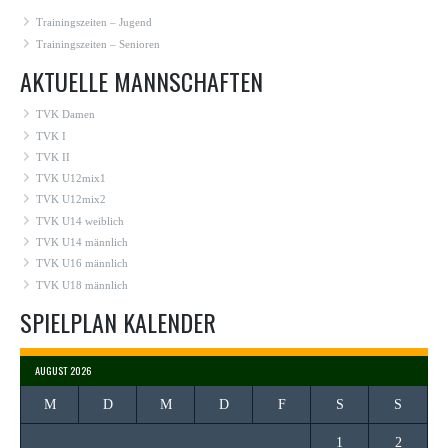
Trainingszeiten – Jugend
Trainingszeiten – Senioren
AKTUELLE MANNSCHAFTEN
TVK Damen
TVK I
TVK II
TVK U12mix1
TVK U12mix2
TVK U14 weiblich
TVK U14 männlich
TVK U16 männlich
TVK U18 männlich
SPIELPLAN KALENDER
AUGUST 2026
M
D
M
D
F
S
S
1
2