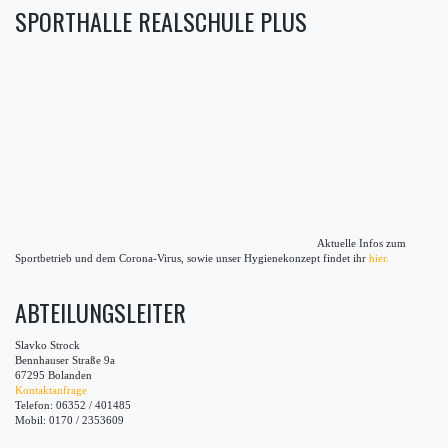
SPORTHALLE REALSCHULE PLUS
Aktuelle Infos zum
Sportbetrieb und dem Corona-Virus, sowie unser Hygienekonzept findet ihr
hier.
ABTEILUNGSLEITER
Slavko Strock
Bennhauser Straße 9a
67295 Bolanden
Kontaktanfrage
Telefon: 06352 / 401485
Mobil: 0170 / 2353609