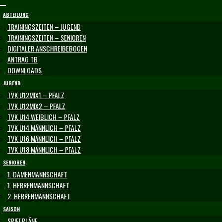
Skip
to
ABTEILUNG
content
TRAININGSZEITEN – JUGEND
TRAININGSZEITEN – SENIOREN
DIGITALER ANSCHREIBEBOGEN
ANTRAG TB
DOWNLOADS
JUGEND
TVK U12MIX1 – PFALZ
TVK U12MIX2 – PFALZ
TVK U14 WEIBLICH – PFALZ
TVK U14 MÄNNLICH – PFALZ
TVK U16 MÄNNLICH – PFALZ
TVK U18 MÄNNLICH – PFALZ
SENIOREN
1. DAMENMANNSCHAFT
1. HERRENMANNSCHAFT
2. HERRENMANNSCHAFT
SAISON
SPIELPLÄNE