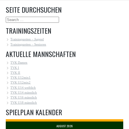
SEITE DURCHSUCHEN
TRAININGSZEITEN
Trainingszeiten – Jugend
Trainingszeiten – Senioren
AKTUELLE MANNSCHAFTEN
TVK Damen
TVK I
TVK II
TVK U12mix1
TVK U12mix2
TVK U14 weiblich
TVK U14 männlich
TVK U16 männlich
TVK U18 männlich
SPIELPLAN KALENDER
AUGUST 2026