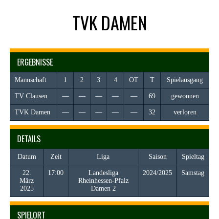
TVK DAMEN
ERGEBNISSE
Mannschaft
1
2
3
4
OT
T
Spielausgang
TV Clausen
—
—
—
—
—
69
gewonnen
TVK Damen
—
—
—
—
—
32
verloren
DETAILS
Datum
Zeit
Liga
Saison
Spieltag
22.
17:00
Landesliga
2024/2025
Samstag
März
Rheinhessen-Pfalz
2025
Damen 2
SPIELORT