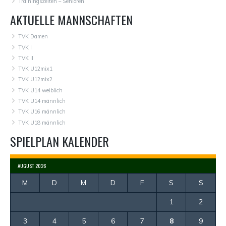
Trainingszeiten – Senioren
AKTUELLE MANNSCHAFTEN
TVK Damen
TVK I
TVK II
TVK U12mix1
TVK U12mix2
TVK U14 weiblich
TVK U14 männlich
TVK U16 männlich
TVK U18 männlich
SPIELPLAN KALENDER
AUGUST 2026
M
D
M
D
F
S
S
1
2
3
4
5
6
7
8
9