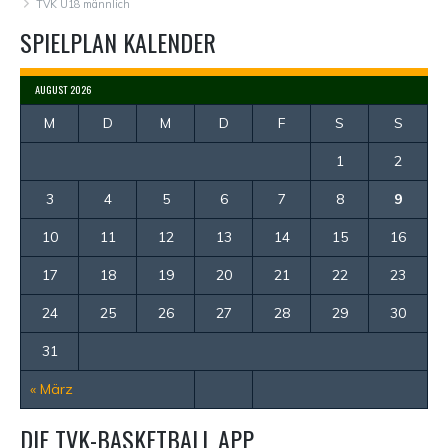
TVK U18 männlich
SPIELPLAN KALENDER
AUGUST 2026
M
D
M
D
F
S
S
1
2
3
4
5
6
7
8
9
10
11
12
13
14
15
16
17
18
19
20
21
22
23
24
25
26
27
28
29
30
31
« März
DIE TVK-BASKETBALL APP