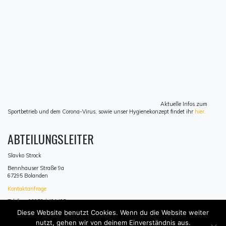
Aktuelle Infos zum
Sportbetrieb und dem Corona-Virus, sowie unser Hygienekonzept findet ihr
hier.
ABTEILUNGSLEITER
Slavko Strock
Bennhauser Straße 9a
67295 Bolanden
Kontaktanfrage
Telefon: 06352 / 401485
Mobil: 0170 / 2353609
Diese Website benutzt Cookies. Wenn du die Website weiter
nutzt, gehen wir von deinem Einverständnis aus.