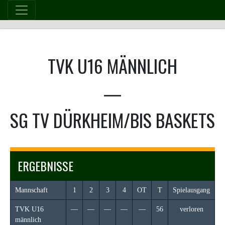
Skip
to
content
TVK U16 MÄNNLICH
—
SG TV DÜRKHEIM/BIS BASKETS 
ERGEBNISSE
Mannschaft
1
2
3
4
OT
T
Spielausgang
TVK U16
—
—
—
—
—
56
verloren
männlich