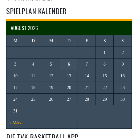
SPIELPLAN KALENDER
AUGUST 2026
M
D
M
D
F
S
S
1
2
3
4
5
6
7
8
9
10
11
12
13
14
15
16
17
18
19
20
21
22
23
24
25
26
27
28
29
30
31
« März
DIE TVK-BASKETBALL APP