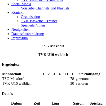
Social Media
YouTube Channels und Playlists
Kontakt
Organisation
TVK Basketball Trainer
Spielleiter/innen
Neuigkeiten
Datenschutzerklärung
Impressum
TSG Maxdorf
—
TVK U16 weiblich
Ergebnisse
Mannschaft
1
2
3
4
OT
T
Spielausgang
TSG Maxdorf
—
—
—
—
—
78
gewonnen
TVK U16 weiblich
—
—
—
—
—
30
verloren
Details
Datum
Zeit
Liga
Saison
Spieltag