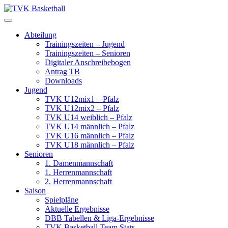
Skip
to
content
Abteilung
Trainingszeiten – Jugend
Trainingszeiten – Senioren
Digitaler Anschreibebogen
Antrag TB
Downloads
Jugend
TVK U12mix1 – Pfalz
TVK U12mix2 – Pfalz
TVK U14 weiblich – Pfalz
TVK U14 männlich – Pfalz
TVK U16 männlich – Pfalz
TVK U18 männlich – Pfalz
Senioren
1. Damenmannschaft
1. Herrenmannschaft
2. Herrenmannschaft
Saison
Spielpläne
Aktuelle Ergebnisse
DBB Tabellen & Liga-Ergebnisse
TVK Basketball Team Stats