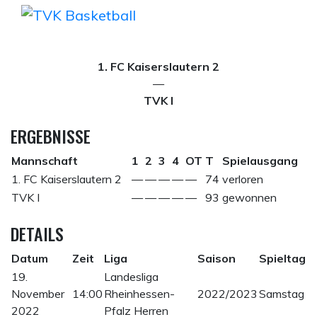
Skip
to
content
1. FC Kaiserslautern 2
—
TVK I
ERGEBNISSE
Mannschaft
1
2
3
4
OT
T
Spielausgang
1. FC Kaiserslautern 2
—
—
—
—
—
74
verloren
TVK I
—
—
—
—
—
93
gewonnen
DETAILS
Datum
Zeit
Liga
Saison
Spieltag
19.
Landesliga
November
14:00
Rheinhessen-
2022/2023
Samstag
2022
Pfalz Herren