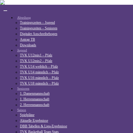
Skip
to
content
Abteilung
Trainingszeiten – Jugend
Trainingszeiten – Senioren
Digitaler Anschreibebogen
Antrag TB
Downloads
Jugend
TVK U12mix1 – Pfalz
TVK U12mix2 – Pfalz
TVK U14 weiblich – Pfalz
TVK U14 männlich – Pfalz
TVK U16 männlich – Pfalz
TVK U18 männlich – Pfalz
Senioren
1. Damenmannschaft
1. Herrenmannschaft
2. Herrenmannschaft
Saison
Spielpläne
Aktuelle Ergebnisse
DBB Tabellen & Liga-Ergebnisse
TVK Basketball Team Stats