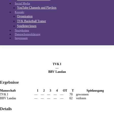
Social Media
YouTube Channels und Playlists
Kontakt
Organisation
TVK Basketball Trainer
Spielleiter/innen
Neuigkeiten
Datenschutzerklärung
Impressum
TVK I
—
BBV Landau
Ergebnisse
Mannschaft
1
2
3
4
OT
T
Spielausgang
TVK I
—
—
—
—
—
70
gewonnen
BBV Landau
—
—
—
—
—
62
verloren
Details