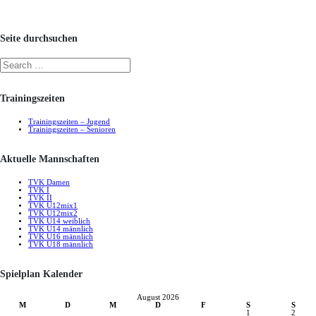
Seite durchsuchen
Trainingszeiten
Trainingszeiten – Jugend
Trainingszeiten – Senioren
Aktuelle Mannschaften
TVK Damen
TVK I
TVK II
TVK U12mix1
TVK U12mix2
TVK U14 weiblich
TVK U14 männlich
TVK U16 männlich
TVK U18 männlich
Spielplan Kalender
August 2026
M
D
M
D
F
S
S
1
2