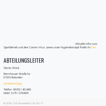
Aktuelle Infos zum
Sportbetrieb und dem Corona-Virus, sowie unser Hygienekonzept findet ihr
hier.
ABTEILUNGSLEITER
Slavko Strock
Bennhauser Straße 9a
67295 Bolanden
Kontaktanfrage
Telefon: 06352 / 401485
Mobil: 0170 / 2353609
© 2026
TVK Basketball
| by IKC-IT