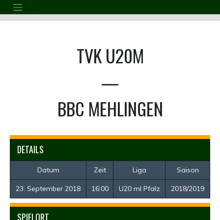
Skip
to
content
TVK U20M
—
BBC MEHLINGEN
DETAILS
Datum
Zeit
Liga
Saison
23. September 2018
16:00
U20 ml Pfalz
2018/2019
SPIELORT