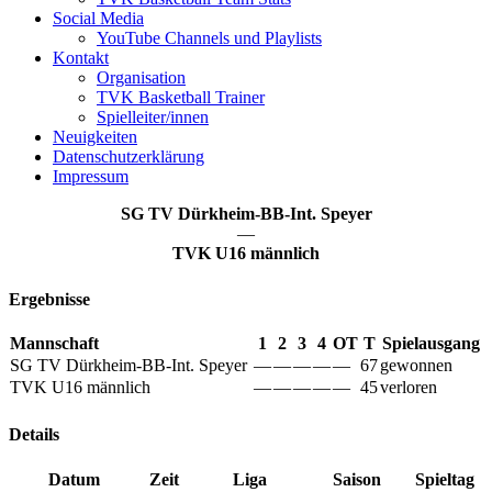
Social Media
YouTube Channels und Playlists
Kontakt
Organisation
TVK Basketball Trainer
Spielleiter/innen
Neuigkeiten
Datenschutzerklärung
Impressum
SG TV Dürkheim-BB-Int. Speyer
—
TVK U16 männlich
Ergebnisse
Mannschaft
1
2
3
4
OT
T
Spielausgang
SG TV Dürkheim-BB-Int. Speyer
—
—
—
—
—
67
gewonnen
TVK U16 männlich
—
—
—
—
—
45
verloren
Details
Datum
Zeit
Liga
Saison
Spieltag