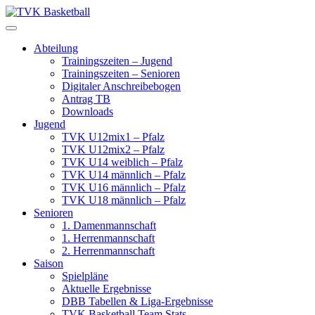
Skip
to
content
Abteilung
Trainingszeiten – Jugend
Trainingszeiten – Senioren
Digitaler Anschreibebogen
Antrag TB
Downloads
Jugend
TVK U12mix1 – Pfalz
TVK U12mix2 – Pfalz
TVK U14 weiblich – Pfalz
TVK U14 männlich – Pfalz
TVK U16 männlich – Pfalz
TVK U18 männlich – Pfalz
Senioren
1. Damenmannschaft
1. Herrenmannschaft
2. Herrenmannschaft
Saison
Spielpläne
Aktuelle Ergebnisse
DBB Tabellen & Liga-Ergebnisse
TVK Basketball Team Stats