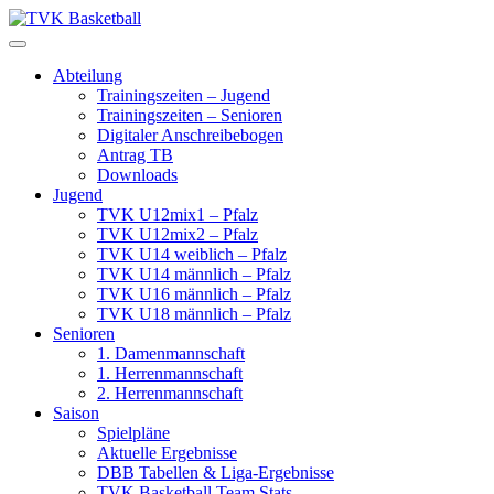
Skip
to
content
Abteilung
Trainingszeiten – Jugend
Trainingszeiten – Senioren
Digitaler Anschreibebogen
Antrag TB
Downloads
Jugend
TVK U12mix1 – Pfalz
TVK U12mix2 – Pfalz
TVK U14 weiblich – Pfalz
TVK U14 männlich – Pfalz
TVK U16 männlich – Pfalz
TVK U18 männlich – Pfalz
Senioren
1. Damenmannschaft
1. Herrenmannschaft
2. Herrenmannschaft
Saison
Spielpläne
Aktuelle Ergebnisse
DBB Tabellen & Liga-Ergebnisse
TVK Basketball Team Stats