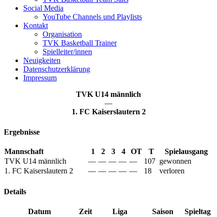
Social Media
YouTube Channels und Playlists
Kontakt
Organisation
TVK Basketball Trainer
Spielleiter/innen
Neuigkeiten
Datenschutzerklärung
Impressum
TVK U14 männlich
—
1. FC Kaiserslautern 2
Ergebnisse
Mannschaft
1
2
3
4
OT
T
Spielausgang
TVK U14 männlich
—
—
—
—
—
107
gewonnen
1. FC Kaiserslautern 2
—
—
—
—
—
18
verloren
Details
Datum
Zeit
Liga
Saison
Spieltag