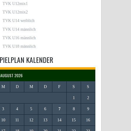
TVK U12mix1
TVK U12mix2
TVK U14 weiblich
TVK U14 männlich
TVK U16 männlich
TVK U18 männlich
PIELPLAN KALENDER
AUGUST 2026
M
D
M
D
F
S
S
1
2
3
4
5
6
7
8
9
10
11
12
13
14
15
16