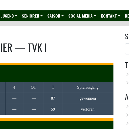
JUGEND
SENIOREN
SAISON
SOCIAL MEDIA
KONTAKT
NE
S
IER
—
TVK I
T
4
OT
T
Spielausgang
A
—
—
87
gewonnen
—
—
59
verloren