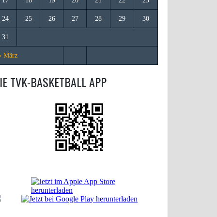
17
18
19
20
21
22
23
24
25
26
27
28
29
30
31
« März
IE TVK-BASKETBALL APP