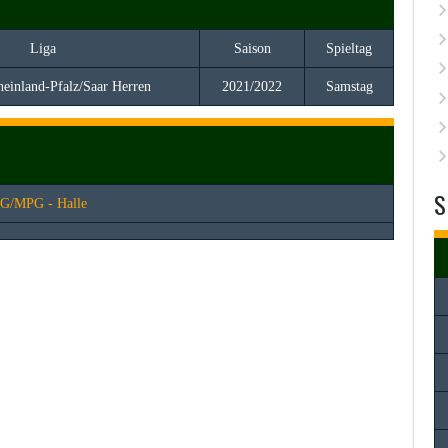
Liga
Saison
Spieltag
heinland-Pfalz/Saar Herren
2021/2022
Samstag
S
G/MPG - Halle