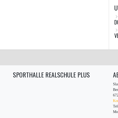
U
D
V
SPORTHALLE REALSCHULE PLUS
A
Sla
Ben
67
Kon
Tel
Mob