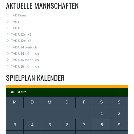
AKTUELLE MANNSCHAFTEN
TVK Damen
TVK I
TVK II
TVK U12mix1
TVK U12mix2
TVK U14 weiblich
TVK U14 männlich
TVK U16 männlich
TVK U18 männlich
SPIELPLAN KALENDER
AUGUST 2026
M
D
M
D
F
S
S
1
2
3
4
5
6
7
8
9