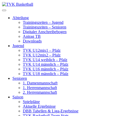
Skip
to
content
Abteilung
Trainingszeiten – Jugend
Trainingszeiten – Senioren
Digitaler Anschreibebogen
Antrag TB
Downloads
Jugend
TVK U12mix1 – Pfalz
TVK U12mix2 – Pfalz
TVK U14 weiblich – Pfalz
TVK U14 männlich – Pfalz
TVK U16 männlich – Pfalz
TVK U18 männlich – Pfalz
Senioren
1. Damenmannschaft
1. Herrenmannschaft
2. Herrenmannschaft
Saison
Spielpläne
Aktuelle Ergebnisse
DBB Tabellen & Liga-Ergebnisse
TVK Basketball Team Stats