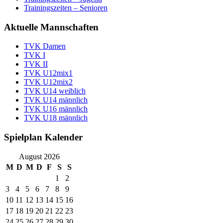
Trainingszeiten – Senioren
Aktuelle Mannschaften
TVK Damen
TVK I
TVK II
TVK U12mix1
TVK U12mix2
TVK U14 weiblich
TVK U14 männlich
TVK U16 männlich
TVK U18 männlich
Spielplan Kalender
August 2026
M
D
M
D
F
S
S
1
2
3
4
5
6
7
8
9
10
11
12
13
14
15
16
17
18
19
20
21
22
23
24
25
26
27
28
29
30