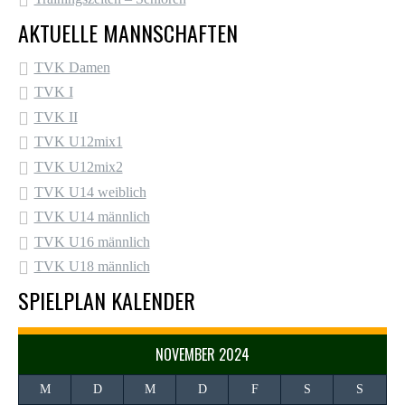
AKTUELLE MANNSCHAFTEN
TVK Damen
TVK I
TVK II
TVK U12mix1
TVK U12mix2
TVK U14 weiblich
TVK U14 männlich
TVK U16 männlich
TVK U18 männlich
SPIELPLAN KALENDER
NOVEMBER 2024
M
D
M
D
F
S
S