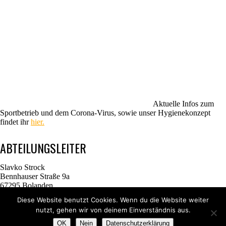
Aktuelle Infos zum
Sportbetrieb und dem Corona-Virus, sowie unser Hygienekonzept
findet ihr
hier.
ABTEILUNGSLEITER
Slavko Strock
Bennhauser Straße 9a
67295 Bolanden
Kontaktanfrage
Diese Website benutzt Cookies. Wenn du die Website weiter
Telefon: 06352 / 401485
nutzt, gehen wir von deinem Einverständnis aus.
Mobil: 0170 / 2353609
OK
Nein
Datenschutzerklärung