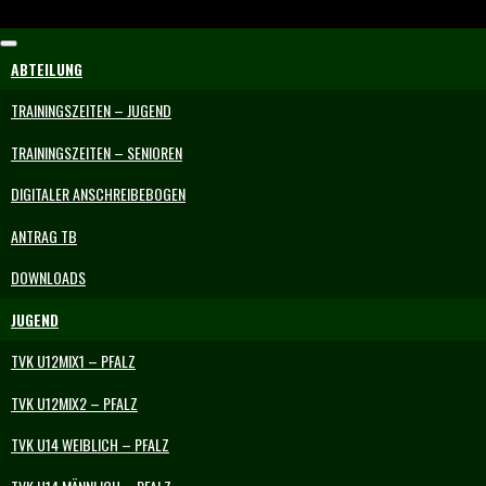
Skip
to
ABTEILUNG
content
TRAININGSZEITEN – JUGEND
TRAININGSZEITEN – SENIOREN
DIGITALER ANSCHREIBEBOGEN
ANTRAG TB
DOWNLOADS
JUGEND
TVK U12MIX1 – PFALZ
TVK U12MIX2 – PFALZ
TVK U14 WEIBLICH – PFALZ