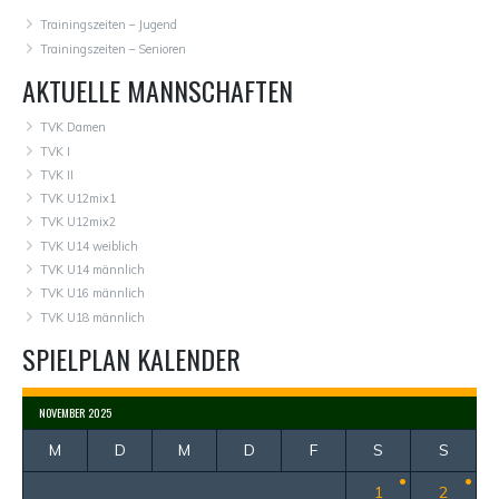
Trainingszeiten – Jugend
Trainingszeiten – Senioren
AKTUELLE MANNSCHAFTEN
TVK Damen
TVK I
TVK II
TVK U12mix1
TVK U12mix2
TVK U14 weiblich
TVK U14 männlich
TVK U16 männlich
TVK U18 männlich
SPIELPLAN KALENDER
NOVEMBER 2025
M
D
M
D
F
S
S
1
2