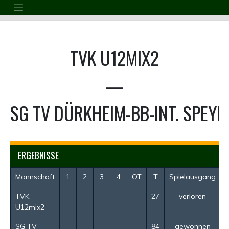
Skip
to
content
TVK U12MIX2
—
SG TV DÜRKHEIM-BB-INT. SPEYE
ERGEBNISSE
Mannschaft
1
2
3
4
OT
T
Spielausgang
TVK
—
—
—
—
—
27
verloren
U12mix2
SG TV
—
—
—
—
—
84
gewonnen