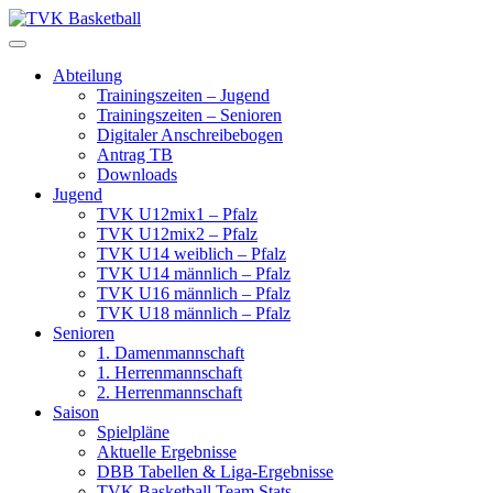
Skip
to
content
Abteilung
Trainingszeiten – Jugend
Trainingszeiten – Senioren
Digitaler Anschreibebogen
Antrag TB
Downloads
Jugend
TVK U12mix1 – Pfalz
TVK U12mix2 – Pfalz
TVK U14 weiblich – Pfalz
TVK U14 männlich – Pfalz
TVK U16 männlich – Pfalz
TVK U18 männlich – Pfalz
Senioren
1. Damenmannschaft
1. Herrenmannschaft
2. Herrenmannschaft
Saison
Spielpläne
Aktuelle Ergebnisse
DBB Tabellen & Liga-Ergebnisse
TVK Basketball Team Stats