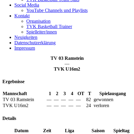
Social Media
YouTube Channels und Playlists
Kontakt
Organisation
TVK Basketball Trainer
Spielleiter/innen
Neuigkeiten
Datenschutzerklärung
Impressum
TV 03 Ramstein
—
TVK U16m2
Ergebnisse
Mannschaft
1
2
3
4
OT
T
Spielausgang
TV 03 Ramstein
—
—
—
—
—
82
gewonnen
TVK U16m2
—
—
—
—
—
24
verloren
Details
Datum
Zeit
Liga
Saison
Spieltag